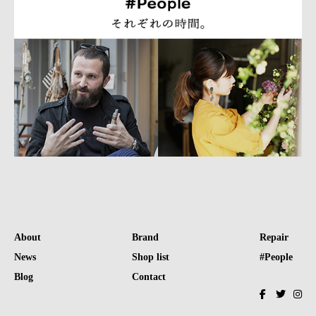
About
Brand
Repair
News
Shop list
#People
Blog
Contact