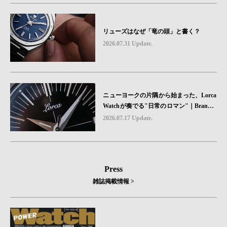
リューズはなぜ「竜の頭」と書く？
2026.07.31 Update.
ニューヨークの片隅から始まった、Lorca
Watchが奏でる"日常のロマン"｜Brand P
icks #08
2026.07.17 Update.
Press
雑誌掲載情報 >