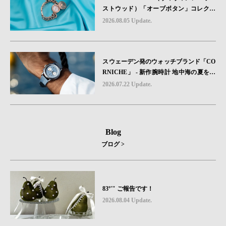
ストウッド）「オーブボタン」コレクシ
ョンに、⽇本限定カラーのローズゴール
2026.08.05 Update.
ドが登場
スウェーデン発のウォッチブランド「CO
RNICHE」 - 新作腕時計 地中海の夏を映
す、爽やかなブルーダイヤル「Heritage C
2026.07.22 Update.
hronograph Visage Limited Edition」発売
Blog
ブログ >
83º'" ご報告です！
2026.08.04 Update.