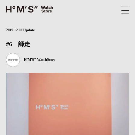
2019.12.02 Update.
#6 師走
HºM'S" WatchStore