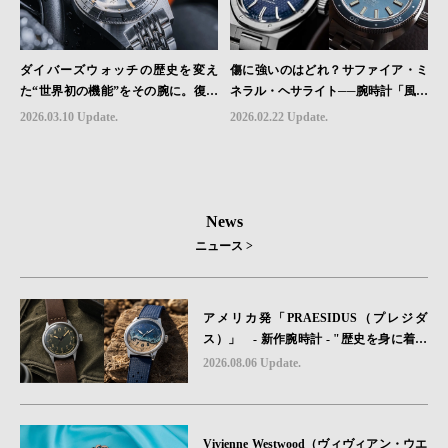
ダイバーズウォッチの歴史を変え
傷に強いのはどれ？サファイア・ミ
た“世界初の機能”をその腕に。復活
ネラル・ヘサライト──腕時計「風防
を遂げたAquastarの革新｜HMS Bra
素材」の本当の違い
2026.03.10 Update.
2026.02.22 Update.
nd Picks #07
News
ニュース >
アメリカ発「PRAESIDUS（プレジダ
ス）」 - 新作腕時計 - "歴史を身に着け
る“ -戦場を駆け抜けたWillys MBのボンネ
2026.08.06 Update.
ットと、 ノルマンディー・ユタビーチの
砂を文字盤に閉じ込めた「A-11」コレク
ション2種類が発売。
Vivienne Westwood（ヴィヴィアン・ウエ