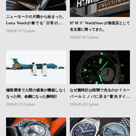
ニューヨークの片隅から始まった、
Hº M' S" WatchStore が路面店として
Lorca Watchが奏でる"日常のロマ
名古屋に帰ってきた。
ン"｜Brand Picks #08
2026.07.17 Update.
2026.07.01 Update.
極限環境で人間の感覚が機能しなく
なぜ腕時計は暗闇で光るのか？スー
なった時、命綱になった腕時計
パールミノバに至る“蓄光ダイヤ
ル”の進化と物語
2026.05.31 Update.
2026.03.28 Update.