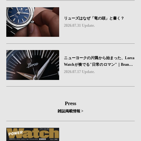
リューズはなぜ「竜の頭」と書く？
2026.07.31 Update.
ニューヨークの片隅から始まった、Lorca
Watchが奏でる"日常のロマン"｜Brand P
icks #08
2026.07.17 Update.
Press
雑誌掲載情報 >