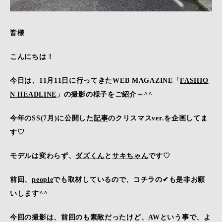
皆様
こんにちは！
今日は、11月11日に行ってきたWEB MAGAZINE「
FASHIO
N HEADLINE
」の撮影の様子をご紹介～^^
今年のSS(7月)に公開した
記事
のクリスマスver.を企画してま
す♡
モデルは変わらず、
ダズくん
と
サキちゃん
です♡
前回、
people
でも取材しているので、コチラの✔も是非お願
いします^^
今回の撮影は、前回のも素敵だったけど、AWという事で、よ