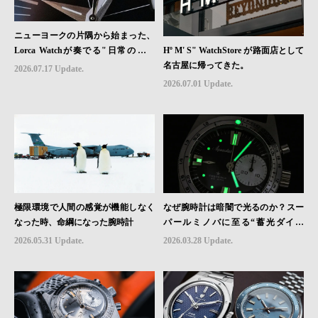
ニューヨークの片隅から始まった、
Hº M' S" WatchStore が路面店として
Lorca Watchが奏でる"日常のロマ
名古屋に帰ってきた。
ン"｜Brand Picks #08
2026.07.17 Update.
2026.07.01 Update.
極限環境で人間の感覚が機能しなく
なぜ腕時計は暗闇で光るのか？スー
なった時、命綱になった腕時計
パールミノバに至る“蓄光ダイヤ
ル”の進化と物語
2026.05.31 Update.
2026.03.28 Update.