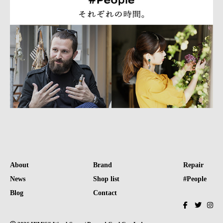
About
Brand
Repair
News
Shop list
#People
Blog
Contact