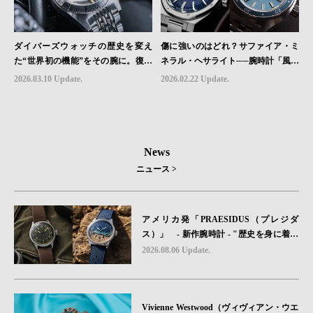
ダイバーズウォッチの歴史を変え
傷に強いのはどれ？サファイア・ミ
た“世界初の機能”をその腕に。復活
ネラル・ヘサライト──腕時計「風防
を遂げたAquastarの革新｜HMS Bra
素材」の本当の違い
2026.03.10 Update.
2026.02.22 Update.
nd Picks #07
News
ニュース >
アメリカ発「PRAESIDUS（プレジダ
ス）」 - 新作腕時計 - "歴史を身に着け
る“ -戦場を駆け抜けたWillys MBのボンネ
2026.08.06 Update.
ットと、 ノルマンディー・ユタビーチの
砂を文字盤に閉じ込めた「A-11」コレク
ション2種類が発売。
Vivienne Westwood（ヴィヴィアン・ウエ