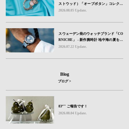
ストウッド）「オーブボタン」コレクシ
ョンに、⽇本限定カラーのローズゴール
2026.08.05 Update.
ドが登場
スウェーデン発のウォッチブランド「CO
RNICHE」 - 新作腕時計 地中海の夏を映
す、爽やかなブルーダイヤル「Heritage C
2026.07.22 Update.
hronograph Visage Limited Edition」発売
Blog
ブログ >
83º'" ご報告です！
2026.08.04 Update.