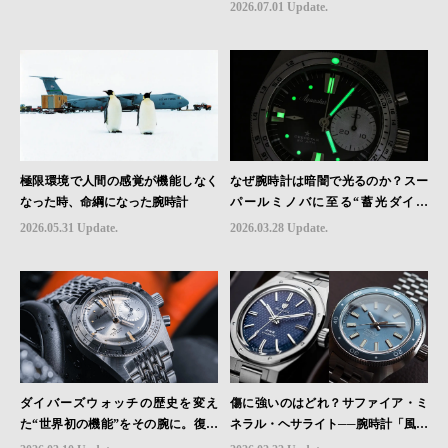
2026.07.01 Update.
極限環境で人間の感覚が機能しなく
なぜ腕時計は暗闇で光るのか？スー
なった時、命綱になった腕時計
パールミノバに至る“蓄光ダイヤ
ル”の進化と物語
2026.05.31 Update.
2026.03.28 Update.
ダイバーズウォッチの歴史を変え
傷に強いのはどれ？サファイア・ミ
た“世界初の機能”をその腕に。復活
ネラル・ヘサライト──腕時計「風防
を遂げたAquastarの革新｜HMS Bra
素材」の本当の違い