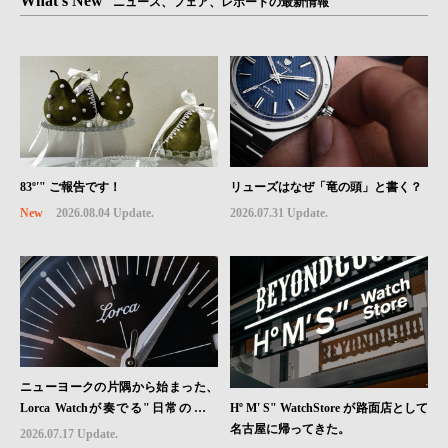
What's New
ニュース、フェア、レポートの最新情報
83º'" ご報告です！
リューズはなぜ「竜の頭」と書く？
New
2026.08.04 Update.
2026.07.31 Update.
ニューヨークの片隅から始まった、
Hº M' S" WatchStore が路面店として
Lorca Watchが奏でる"日常のロマ
名古屋に帰ってきた。
ン"｜Brand Picks #08
2026.07.17 Update.