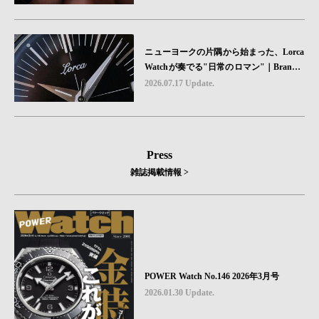
ニューヨークの片隅から始まった、Lorca
Watchが奏でる"日常のロマン"｜Brand P
icks #08
2026.07.17 Update.
Press
雑誌掲載情報 >
POWER Watch No.146 2026年3月号
2026.01.30 Update.