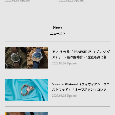
2026.03.10 Update.
2026.02.22 Update.
nd Picks #07
News
ニュース >
アメリカ発「PRAESIDUS（プレジダ
ス）」 - 新作腕時計 - "歴史を身に着け
る“ -戦場を駆け抜けたWillys MBのボンネ
2026.08.06 Update.
ットと、 ノルマンディー・ユタビーチの
砂を文字盤に閉じ込めた「A-11」コレク
ション2種類が発売。
Vivienne Westwood（ヴィヴィアン・ウエ
ストウッド）「オーブボタン」コレクシ
ョンに、⽇本限定カラーのローズゴール
2026.08.05 Update.
ドが登場