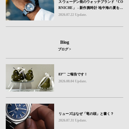
スウェーデン発のウォッチブランド「CO
RNICHE」 - 新作腕時計 地中海の夏を映
す、爽やかなブルーダイヤル「Heritage C
2026.07.22 Update.
hronograph Visage Limited Edition」発売
Blog
ブログ >
83º'" ご報告です！
2026.08.04 Update.
リューズはなぜ「竜の頭」と書く？
2026.07.31 Update.