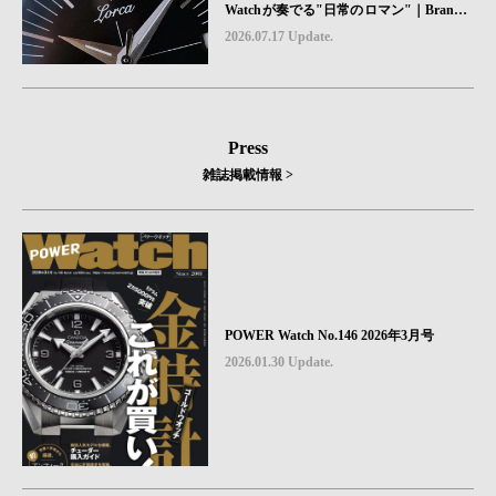
Watchが奏でる"日常のロマン"｜Brand P
icks #08
2026.07.17 Update.
Press
雑誌掲載情報 >
POWER Watch No.146 2026年3月号
2026.01.30 Update.