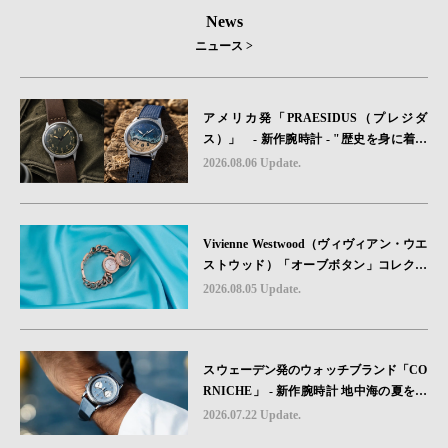
News
ニュース >
アメリカ発「PRAESIDUS（プレジダ
ス）」 - 新作腕時計 - "歴史を身に着け
る“ -戦場を駆け抜けたWillys MBのボンネ
2026.08.06 Update.
ットと、 ノルマンディー・ユタビーチの
砂を文字盤に閉じ込めた「A-11」コレク
ション2種類が発売。
Vivienne Westwood（ヴィヴィアン・ウエ
ストウッド）「オーブボタン」コレクシ
ョンに、⽇本限定カラーのローズゴール
2026.08.05 Update.
ドが登場
スウェーデン発のウォッチブランド「CO
RNICHE」 - 新作腕時計 地中海の夏を映
す、爽やかなブルーダイヤル「Heritage C
2026.07.22 Update.
hronograph Visage Limited Edition」発売