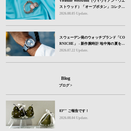
Vivienne Westwood（ヴィヴィアン・ウエ
ストウッド）「オーブボタン」コレクシ
ョンに、⽇本限定カラーのローズゴール
2026.08.05 Update.
ドが登場
スウェーデン発のウォッチブランド「CO
RNICHE」 - 新作腕時計 地中海の夏を映
す、爽やかなブルーダイヤル「Heritage C
2026.07.22 Update.
hronograph Visage Limited Edition」発売
Blog
ブログ >
83º'" ご報告です！
2026.08.04 Update.