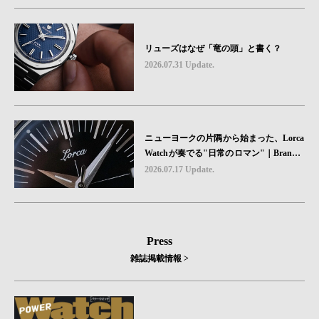
リューズはなぜ「竜の頭」と書く？
2026.07.31 Update.
ニューヨークの片隅から始まった、Lorca
Watchが奏でる"日常のロマン"｜Brand P
icks #08
2026.07.17 Update.
Press
雑誌掲載情報 >