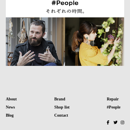
About
Brand
Repair
News
Shop list
#People
Blog
Contact