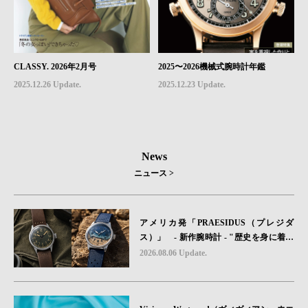
CLASSY. 2026年2月号
2025〜2026機械式腕時計年鑑
2025.12.26 Update.
2025.12.23 Update.
News
ニュース >
アメリカ発「PRAESIDUS（プレジダ
ス）」 - 新作腕時計 - "歴史を身に着け
る“ -戦場を駆け抜けたWillys MBのボンネ
2026.08.06 Update.
ットと、 ノルマンディー・ユタビーチの
砂を文字盤に閉じ込めた「A-11」コレク
ション2種類が発売。