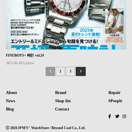
FINEBOYS+ 時計 vol.24
2023.06.28 Update.
1
2
3
About
Brand
Repair
News
Shop list
#People
Blog
Contact
2026 HºM'S" WatchStore / Beyond Cool Co., Ltd.