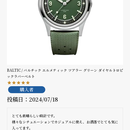
登
録
#Tags
リ
ッ
プ
バ
ル
チ
BALTIC / バルチック エルメティック ツアラー グリーン ダイヤルトロピ
ッ
ックラバーベルト
ク
ア
購入者
ッ
投稿日
プ
2024/07/18
ル
ウ
ォ
とても素晴らしい時計です。

ッ
様々なシチュエーションでカジュアルに使え、お洒落でとても気に
チ