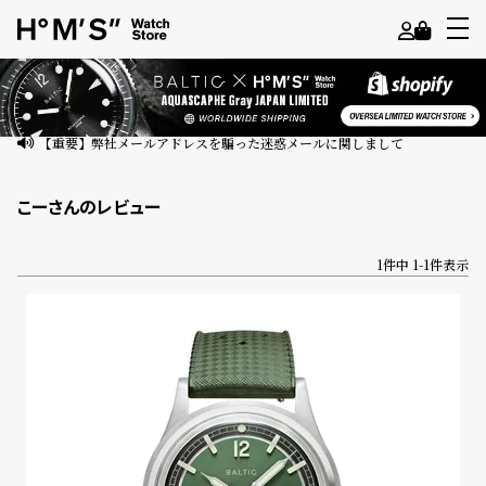
よ
う
こ
【重要】弊社メールアドレスを騙った迷惑メールに関しまして
そ
こーさんのレビュー
ゲ
ス
1
件中
1
-
1
件表示
ト
様
ロ
グ
イ
ン
会
員