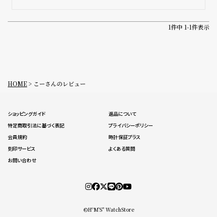
コ
ー
ニ
1
件中
1
-
1
件表示
ッ
シ
ュ
ヴ
ィ
HOME
こーさんのレビュー
ヴ
ィ
ア
ン
ショッピングガイド
返品について
ウ
特定商取引法に基づく表記
プライバシーポリシー
エ
会員規約
時計保証プラス
ス
刻印サービス
よくある質問
ト
ウ
お問い合わせ
ッ
ド
ク
ロ
©HºM'S" WatchStore
ノ