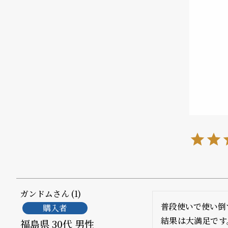
の
別
商
注
品
モ
デ
ル
受
雑
注
誌
販
掲
売
載
モ
商
ガンドム
1
普段使いで使い倒
購入者
デ
品
結果は大満足です
福島県
30代
男性
ル