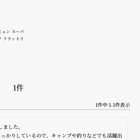
レンヒェン スーパ
ク フラットリ
1
1
件中
1
-
1
件表示
ました。

しっかりしているので、キャンプや釣りなどでも活躍出