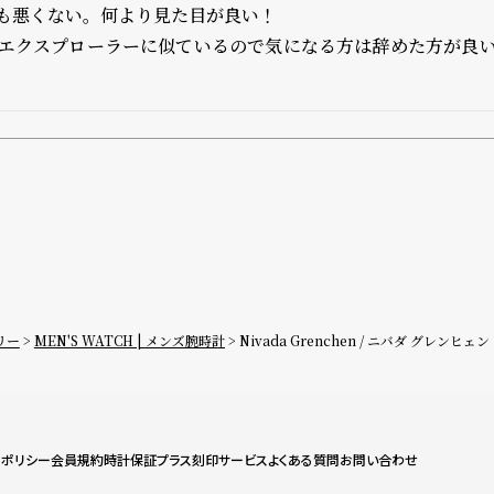
も悪くない。何より見た目が良い！

エクスプローラーに似ているので気になる方は辞めた方が良
リー
MEN'S WATCH | メンズ腕時計
Nivada Grenchen / ニバダ グレン
ーポリシー
会員規約
時計保証プラス
刻印サービス
よくある質問
お問い合わせ