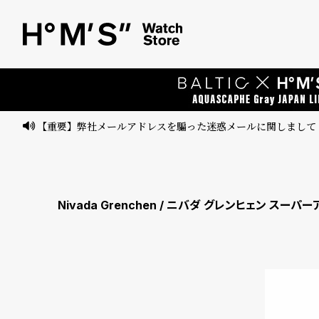
ベ
プ
ル
ル
ト
ウ
ォ
ッ
【重要】弊社メールアドレスを騙った迷惑メールに関しまして
チ
バ
ン
Nivada Grenchen / ニバダ グレンヒェン ス
ド
そ
限
の
定
他
/