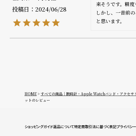
来そうです。精度
投稿日
2024/06/28
衣
セ
しかし、一昔前の
と思います。
装
ー
貸
ル
出
情
報
N
A
HOME
すべての商品｜腕時計・Apple Watchバンド・アクセサ
e
b
ットのレビュー
w
o
s
u
ショッピングガイド
返品について
特定商取引法に基づく表記
プライバシ
t