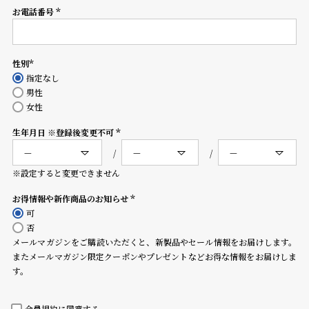
コ
お電話番号
(必
ー
須)
ニ
ッ
シ
性別
(必
ュ
指定なし
須)
ヴ
男性
ィ
女性
ヴ
生年月日 ※登録後変更不可
ィ
(必
ア
須)
ン
※設定すると変更できません
ウ
エ
お得情報や新作商品のお知らせ
ス
(必
可
ト
須)
否
ウ
メールマガジンをご購読いただくと、新製品やセール情報をお届けします。
ッ
またメールマガジン限定クーポンやプレゼントなどお得な情報をお届けしま
ド
す。
ク
ロ
ノ
会員規約
に同意する