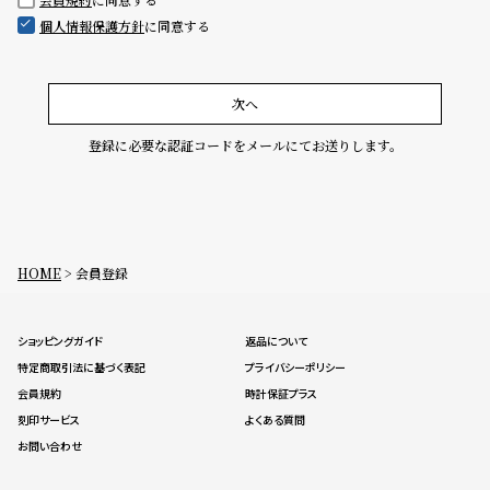
グ
個人情報保護方針
に同意する
ラ
フ
全
世
次へ
て
界
登録に必要な認証コードをメールにてお送りします。
の
の
商
腕
品
時
計
HOME
会員登録
ブ
ラ
ショッピングガイド
返品について
ン
特定商取引法に基づく表記
プライバシーポリシー
ド
会員規約
時計保証プラス
一
刻印サービス
よくある質問
覧
お問い合わせ
ラ
メ