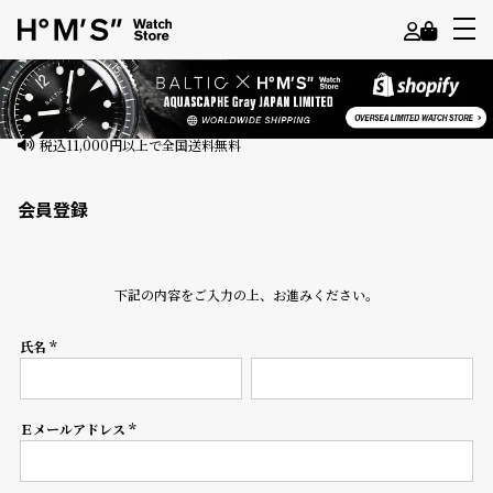
よ
う
こ
そ
会員登録
ゲ
ス
ト
下記の内容をご入力の上、お進みください。
様
氏名
ロ
(必
須)
グ
イ
ン
Ｅメールアドレス
(必
須)
会
員