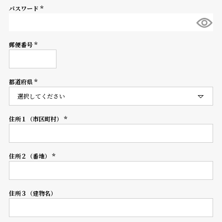
パスワード
登
(必
録
須)
郵便番号
(必
須)
#Tags
リ
ッ
都道府県
プ
(必
須)
バ
ル
チ
住所１（市区町村）
(必
ッ
須)
ク
ア
住所２（番地）
ッ
(必
プ
須)
ル
ウ
住所３（建物名）
ォ
ッ
チ