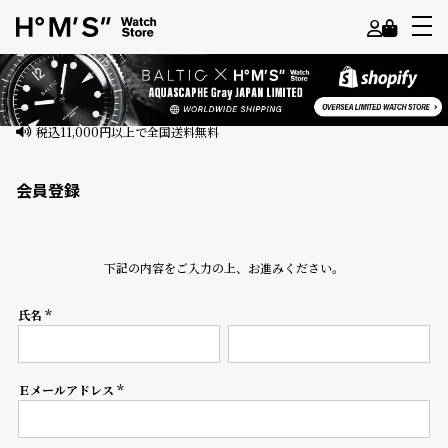
よ
う
こ
そ
会員登録
ゲ
ス
ト
下記の内容をご入力の上、お進みください。
様
氏名
ロ
(必
須)
グ
イ
ン
Ｅメールアドレス
(必
須)
会
員