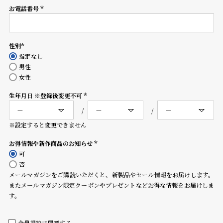
コ
お電話番号
(必
ー
須)
ニ
ッ
シ
性別
(必
ュ
指定なし
須)
ヴ
男性
ィ
女性
ヴ
生年月日 ※登録後変更不可
ィ
(必
ア
須)
ン
※設定すると変更できません
ウ
エ
お得情報や新作商品のお知らせ
ス
(必
可
ト
須)
否
ウ
メールマガジンをご購読いただくと、新製品やセール情報をお届けします。
ッ
またメールマガジン限定クーポンやプレゼントなどお得な情報をお届けしま
ド
す。
ク
ロ
ノ
会員規約
に同意する