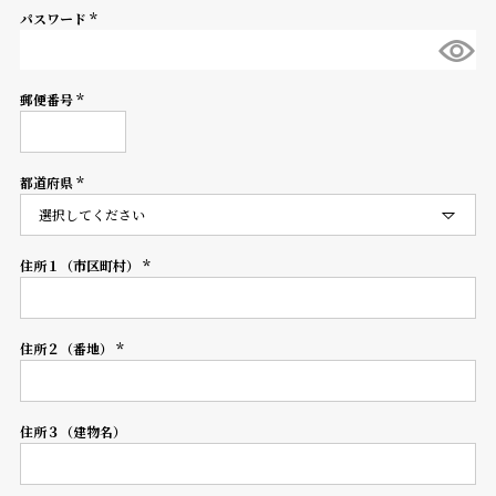
パスワード
登
(必
録
須)
郵便番号
(必
須)
#Tags
リ
ッ
都道府県
プ
(必
須)
バ
ル
チ
住所１（市区町村）
(必
ッ
須)
ク
ア
住所２（番地）
ッ
(必
プ
須)
ル
ウ
住所３（建物名）
ォ
ッ
チ