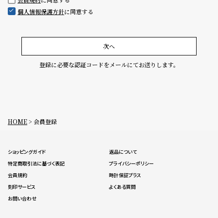
グ
個人情報保護方針
に同意する
ラ
フ
全
世
次へ
て
界
登録に必要な認証コードをメールにてお送りします。
の
の
商
腕
品
時
計
HOME
会員登録
ブ
ラ
ショッピングガイド
返品について
ン
特定商取引法に基づく表記
プライバシーポリシー
ド
会員規約
時計保証プラス
一
刻印サービス
よくある質問
覧
お問い合わせ
ラ
メ