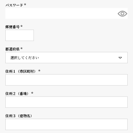
パスワード
登
(必
録
須)
郵便番号
(必
須)
#Tags
リ
ッ
都道府県
プ
(必
須)
バ
ル
チ
住所１（市区町村）
(必
ッ
須)
ク
ア
住所２（番地）
ッ
(必
プ
須)
ル
ウ
住所３（建物名）
ォ
ッ
チ