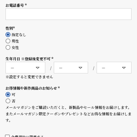
コ
お電話番号
(必
ー
須)
ニ
ッ
シ
性別
(必
ュ
指定なし
須)
ヴ
男性
ィ
女性
ヴ
生年月日 ※登録後変更不可
ィ
(必
ア
須)
ン
※設定すると変更できません
ウ
エ
お得情報や新作商品のお知らせ
ス
(必
可
ト
須)
否
ウ
メールマガジンをご購読いただくと、新製品やセール情報をお届けします。
ッ
またメールマガジン限定クーポンやプレゼントなどお得な情報をお届けしま
ド
す。
ク
ロ
ノ
会員規約
に同意する