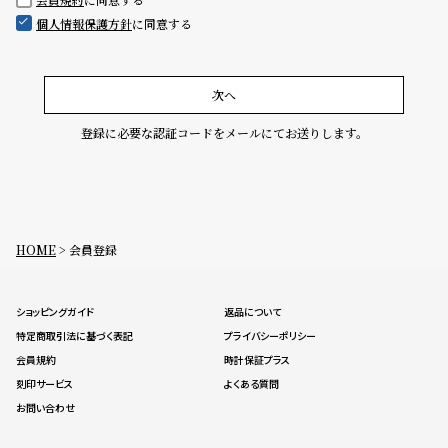
グ
個人情報保護方針
に同意する
ラ
フ
全
世
次へ
て
界
登録に必要な認証コードをメールにてお送りします。
の
の
商
腕
品
時
計
HOME
会員登録
ブ
ラ
ショッピングガイド
返品について
ン
特定商取引法に基づく表記
プライバシーポリシー
ド
会員規約
時計保証プラス
一
刻印サービス
よくある質問
覧
お問い合わせ
ラ
メ