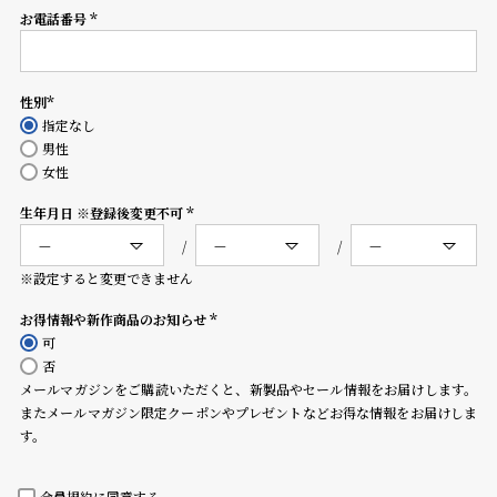
コ
お電話番号
(必
ー
須)
ニ
ッ
シ
性別
(必
ュ
指定なし
須)
ヴ
男性
ィ
女性
ヴ
生年月日 ※登録後変更不可
ィ
(必
ア
須)
ン
※設定すると変更できません
ウ
エ
お得情報や新作商品のお知らせ
ス
(必
可
ト
須)
否
ウ
メールマガジンをご購読いただくと、新製品やセール情報をお届けします。
ッ
またメールマガジン限定クーポンやプレゼントなどお得な情報をお届けしま
ド
す。
ク
ロ
ノ
会員規約
に同意する