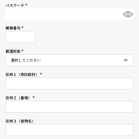
パスワード
登
(必
録
須)
郵便番号
(必
須)
#Tags
リ
ッ
都道府県
プ
(必
須)
バ
ル
チ
住所１（市区町村）
(必
ッ
須)
ク
ア
住所２（番地）
ッ
(必
プ
須)
ル
ウ
住所３（建物名）
ォ
ッ
チ