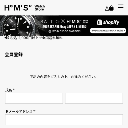
よ
う
こ
そ
会員登録
ゲ
ス
ト
下記の内容をご入力の上、お進みください。
様
氏名
ロ
(必
須)
グ
イ
ン
Ｅメールアドレス
(必
須)
会
員