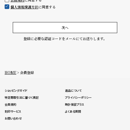
グ
個人情報保護方針
に同意する
ラ
フ
全
世
次へ
て
界
登録に必要な認証コードをメールにてお送りします。
の
の
商
腕
品
時
計
HOME
会員登録
ブ
ラ
ショッピングガイド
返品について
ン
特定商取引法に基づく表記
プライバシーポリシー
ド
会員規約
時計保証プラス
一
刻印サービス
よくある質問
覧
お問い合わせ
ラ
メ