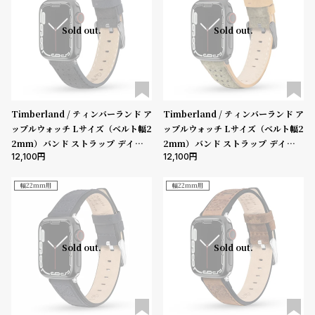
l
e
Sold out.
Sold out.
シ
返
ョ
品
ッ
に
Timberland / ティンバーランド ア
Timberland / ティンバーランド ア
ピ
つ
ップルウォッチ Lサイズ（ベルト幅2
ップルウォッチ Lサイズ（ベルト幅2
ン
い
2mm）バンド ストラップ デインツ
2mm）バンド ストラップ デインツ
12,100
12,100
リー ブラック レザー ガン ［対応ケ
リー グリーン レザー ガン ［対応ケ
グ
て
ース：44mm、45mm、46mm、4
ース：44mm、45mm、46mm、4
ガ
9mm、Ultra］
9mm、Ultra］
幅22mm用
幅22mm用
イ
ド
時
刻
Sold out.
Sold out.
計
印
保
サ
証
ー