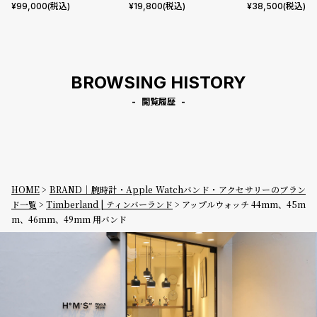
aph Visage ステンレス
mm イラストレイテッド フロ
ック型押しレザー
¥
99,000
(税込)
¥
19,800
(税込)
¥
38,500
(税込)
ーラル フォレストグリーン レ
ザー
BROWSING HISTORY
閲覧履歴
HOME
BRAND｜腕時計・Apple Watchバンド・アクセサリーのブラン
ド一覧
Timberland | ティンバーランド
アップルウォッチ 44mm、45m
m、46mm、49mm 用バンド