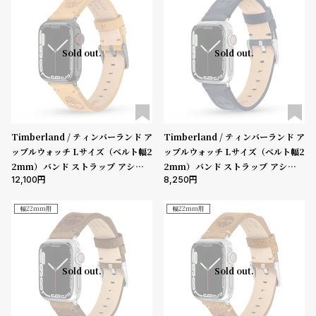
Sold out.
Sold out.
Timberland / ティンバーランド ア
Timberland / ティンバーランド ア
ップルウォッチ Lサイズ（ベルト幅2
ップルウォッチ Lサイズ（ベルト幅2
2mm）バンド ストラップ アシュビ
2mm）バンド ストラップ アシュビ
12,100
8,250
ーLサイズ ウィートレザー ガン ［対
ーLサイズ ブルーレザー ［対応ケー
応ケース：44mm、45mm、46m
ス：44mm、45mm、46mm、49
m、49mm、Ultra］
mm、Ultra］
幅22mm用
幅22mm用
Sold out.
Sold out.