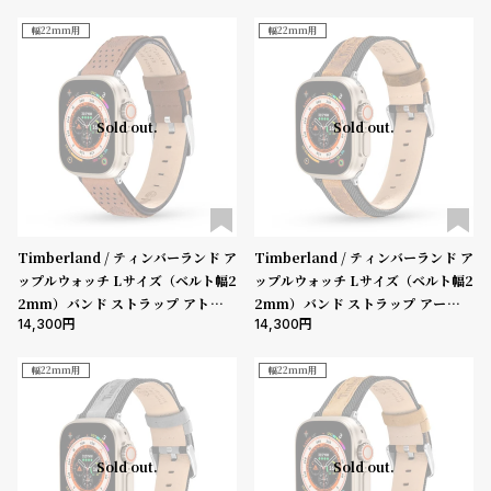
グ
m、45mm、46mm、49mm、Ult
mm、45mm、46mm、49mm、U
ラ
ra］
ltra］
幅22mm用
幅22mm用
フ
全
世
Sold out.
Sold out.
て
界
の
の
商
腕
品
時
計
Timberland / ティンバーランド ア
Timberland / ティンバーランド ア
ップルウォッチ Lサイズ（ベルト幅2
ップルウォッチ Lサイズ（ベルト幅2
ブ
2mm）バンド ストラップ アトルボ
2mm）バンド ストラップ アーネッ
ラ
14,300
14,300
ロ ブラウンレザー ［対応ケース：44
ト ブラック ブラウン リボトル ［対
ン
mm、45mm、46mm、49mm、U
応ケース：44mm、45mm、46m
ltra］
m、49mm、Ultra］
幅22mm用
幅22mm用
ド
一
覧
Sold out.
Sold out.
ラ
メ