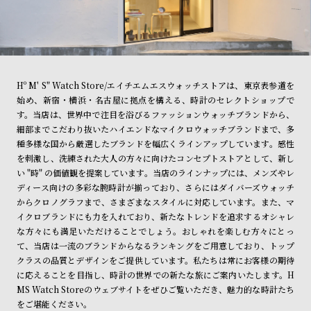
Hº M' S" Watch Store/エイチエムエスウォッチストアは、東京表参道を
始め、新宿・横浜・名古屋に拠点を構える、時計のセレクトショップで
す。当店は、世界中で注目を浴びるファッションウォッチブランドから、
細部までこだわり抜いたハイエンドなマイクロウォッチブランドまで、多
種多様な国から厳選したブランドを幅広くラインアップしています。感性
を刺激し、洗練された大人の方々に向けたコンセプトストアとして、新し
い "時" の価値観を提案しています。当店のラインナップには、メンズやレ
ディース向けの多彩な腕時計が揃っており、さらにはダイバーズウォッチ
からクロノグラフまで、さまざまなスタイルに対応しています。また、マ
イクロブランドにも力を入れており、新たなトレンドを追求するオシャレ
な方々にも満足いただけることでしょう。おしゃれを楽しむ方々にとっ
て、当店は一流のブランドからなるランキングをご用意しており、トップ
クラスの品質とデザインをご提供しています。私たちは常にお客様の期待
に応えることを目指し、時計の世界での新たな旅にご案内いたします。H
MS Watch Storeのウェブサイトをぜひご覧いただき、魅力的な時計たち
をご堪能ください。