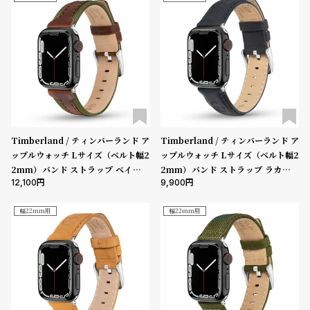
登
録
5000-9999円
10000-29999円
30000-49999円
50000-79999円
80000-99999円
100000円-
性別
#Tags
リ
ッ
メンズ
レディース
キッズ
プ
バ
Timberland / ティンバーランド ア
Timberland / ティンバーランド ア
販売タイプ
ル
ップルウォッチ Lサイズ（ベルト幅2
ップルウォッチ Lサイズ（ベルト幅2
チ
全ての商品
セール
受注販売
予約販売
2mm）バンド ストラップ ベインブ
2mm）バンド ストラップ ラカンド
ッ
12,100
9,900
リッジ ブラウンレザー ［対応ケー
ン ブルー レザー ［対応ケース：44
ク
商品カテゴリ
ス：44mm、45mm、46mm、49
mm、45mm、46mm、49mm、U
ア
mm、Ultra］
ltra］
幅22mm用
幅22mm用
ッ
プ
ブランド
ル
ウ
ォ
ッ
ベルト素材
チ