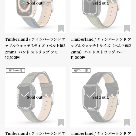
受
雑
Sold out.
Sold out.
注
誌
販
掲
売
載
モ
商
Timberland / ティンバーランド ア
Timberland / ティンバーランド ア
デ
品
ップルウォッチ Lサイズ（ベルト幅2
ップルウォッチ Lサイズ（ベルト幅2
2mm）バンド ストラップ アモスキ
2mm）バンド ストラップ バーンズ
ル
12,100
11,000
ーグ ブルーレザー ［対応ケース：44
ブルック グリーンレザー ［対応ケー
衣
セ
mm、45mm、46mm、49mm、U
ス：44mm、45mm、46mm、49
装
ー
ltra］
mm、Ultra］
幅22mm用
幅22mm用
貸
ル
出
情
Sold out.
Sold out.
報
N
A
e
b
Timberland / ティンバーランド ア
Timberland / ティンバーランド ア