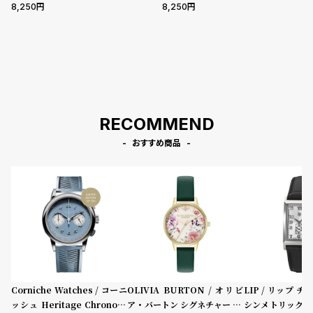
8,250
8,250
ド ファブリック ［対応ケース：44m
ック ファブリック ［対応ケース：44
m、45mm、46mm、49mm、Ult
mm、45mm、46mm、49mm、U
ra］
ltra］
RECOMMEND
おすすめ商品
Corniche Watches / コーニ
OLIVIA BURTON / オリビ
LIP / リップ チ
ッシュ Heritage Chronogr
ア・バートン シグネチャー 30
シンメトリック 