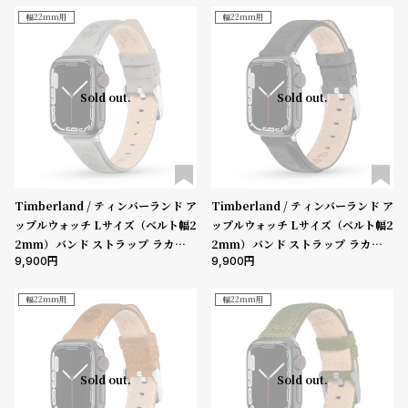
ース：44mm、45mm、46mm、4
mm、45mm、46mm、49mm、U
9mm、Ultra］
ltra］
幅22mm用
幅22mm用
Sold out.
Sold out.
Timberland / ティンバーランド ア
Timberland / ティンバーランド ア
ップルウォッチ Lサイズ（ベルト幅2
ップルウォッチ Lサイズ（ベルト幅2
2mm）バンド ストラップ ラカンド
2mm）バンド ストラップ ラカンド
9,900
9,900
ン グレー レザー ［対応ケース：44
ン ブラック レザー ［対応ケース：4
mm、45mm、46mm、49mm、U
4mm、45mm、46mm、49mm、
ltra］
Ultra］
幅22mm用
幅22mm用
Sold out.
Sold out.