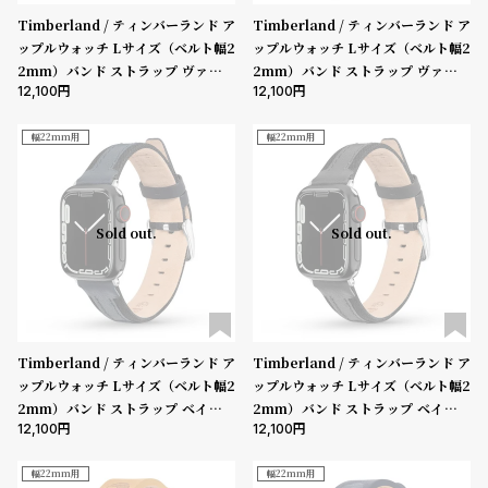
プ
ビ
Timberland / ティンバーランド ア
Timberland / ティンバーランド ア
ラ
ス
ップルウォッチ Lサイズ（ベルト幅2
ップルウォッチ Lサイズ（ベルト幅2
ス
2mm）バンド ストラップ ヴァルデ
2mm）バンド ストラップ ヴァルデ
12,100
12,100
よ
お
ィビアン ブルーレザー ［対応ケー
ィビアン ブラウンレザー ［対応ケー
ス：44mm、45mm、46mm、49
ス：44mm、45mm、46mm、49
く
問
mm、Ultra］
mm、Ultra］
幅22mm用
幅22mm用
あ
い
る
合
質
わ
Sold out.
Sold out.
問
せ
Timberland / ティンバーランド ア
Timberland / ティンバーランド ア
ップルウォッチ Lサイズ（ベルト幅2
ップルウォッチ Lサイズ（ベルト幅2
2mm）バンド ストラップ ベインブ
2mm）バンド ストラップ ベインブ
12,100
12,100
リッジ ブルーレザー ［対応ケース：
リッジ ブラックレザー ［対応ケー
44mm、45mm、46mm、49m
ス：44mm、45mm、46mm、49
m、Ultra］
mm、Ultra］
幅22mm用
幅22mm用