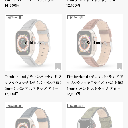
ル
ル
14,300
12,100
ト ブラック ブルー リボトル ［対応
ーグ キャメルレザー ［対応ケース：
ト
ウ
ケース：44mm、45mm、46mm、
44mm、45mm、46mm、49m
49mm、Ultra］
m、Ultra］
幅22mm用
幅22mm用
ォ
ッ
チ
Sold out.
Sold out.
バ
ン
ド
そ
限
の
定
Timberland / ティンバーランド ア
Timberland / ティンバーランド ア
ップルウォッチ Lサイズ（ベルト幅2
ップルウォッチ Lサイズ（ベルト幅2
他
/
2mm）バンド ストラップ アモスキ
2mm）バンド ストラップ アモスキ
の
別
12,100
12,100
ーグ グレーレザー ［対応ケース：44
ーグ ブラウンレザー ［対応ケース：
商
注
mm、45mm、46mm、49mm、U
44mm、45mm、46mm、49m
ltra］
m、Ultra］
幅22mm用
幅22mm用
品
モ
デ
ル