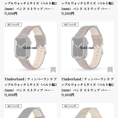
w
o
ップルウォッチ Lサイズ（ベルト幅2
ップルウォッチ Lサイズ（ベルト幅2
2mm）バンド ストラップ バーンズ
2mm）バンド ストラップ バーンズ
s
u
11,000
11,000
ブルック チャコールレザー ［対応ケ
ブルック ブラックレザー ［対応ケー
t
ース：44mm、45mm、46mm、4
ス：44mm、45mm、46mm、49
B
S
9mm、Ultra］
mm、Ultra］
幅22mm用
幅22mm用
l
h
o
o
g
p
Sold out.
Sold out.
l
i
s
t
Timberland / ティンバーランド ア
Timberland / ティンバーランド ア
#
ップルウォッチ Lサイズ（ベルト幅2
ップルウォッチ Lサイズ（ベルト幅2
P
2mm）バンド ストラップ バーンズ
2mm）バンド ストラップ バーンズ
11,000
11,000
ブルック ダークブラウンレザー ［対
ブルック ブラウンレザー ［対応ケー
e
応ケース：44mm、45mm、46m
ス：44mm、45mm、46mm、49
o
m、49mm、Ultra］
mm、Ultra］
幅22mm用
幅22mm用
p