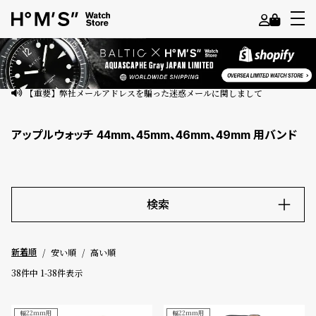
よ
う
こ
【重要】弊社メールアドレスを騙った迷惑メールに関しまして
そ
アップルウォッチ 44mm、45mm、46mm、49mm 用バンド
ゲ
ス
ト
様
検索
ロ
キーワード
グ
安い順
高い順
新着順
イ
ン
38
件中
1
-
38
件表示
価格
会
員
幅22mm用
幅22mm用
～