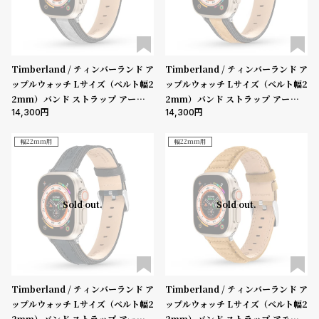
ン
ン
キ
ズ
ン
腕
グ
時
Timberland / ティンバーランド ア
Timberland / ティンバーランド ア
ップルウォッチ Lサイズ（ベルト幅2
ップルウォッチ Lサイズ（ベルト幅2
計
2mm）バンド ストラップ アーネッ
2mm）バンド ストラップ アーネッ
レ
キ
14,300
14,300
ト ブラックグレー リボトル ［対応
ト ブラック キャメル リボトル ［対
デ
ッ
ケース：44mm、45mm、46mm、
応ケース：44mm、45mm、46m
49mm、Ultra］
m、49mm、Ultra］
幅22mm用
幅22mm用
ィ
ズ
ー
腕
ス
時
Sold out.
Sold out.
腕
計
時
計
替
ア
え
ッ
Timberland / ティンバーランド ア
Timberland / ティンバーランド ア
ップルウォッチ Lサイズ（ベルト幅2
ップルウォッチ Lサイズ（ベルト幅2
ベ
プ
2mm）バンド ストラップ アーネッ
2mm）バンド ストラップ アモスキ