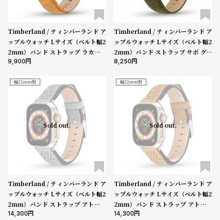
コ
ー
ニ
表示タイプ
Timberland / ティンバーランド ア
Timberland / ティンバーランド ア
ッ
ップルウォッチ Lサイズ（ベルト幅2
ップルウォッチ Lサイズ（ベルト幅2
シ
2mm）バンド ストラップ ラカンド
2mm）バンド ストラップ サポ グリ
ュ
9,900
8,250
ン ウィートレザー ［対応ケース：44
ーン ファブリック ［対応ケース：44
ムーブメント
ヴ
mm、45mm、46mm、49mm、U
mm、45mm、46mm、49mm、U
ィ
ltra］
ltra］
幅22mm用
幅22mm用
ヴ
ィ
機能
ア
ン
クロノグラフ
GMT
スモールセコンド
ムーンフェイズ
デイト
ウ
Sold out.
Sold out.
エ
デイデイト
ス
ト
在庫の有無
ウ
在庫あり
ッ
在庫なしを含む
ド
Timberland / ティンバーランド ア
Timberland / ティンバーランド ア
ップルウォッチ Lサイズ（ベルト幅2
ップルウォッチ Lサイズ（ベルト幅2
ク
ロ
2mm）バンド ストラップ アトルボ
2mm）バンド ストラップ アトルボ
ノ
14,300
14,300
ロ グレーレザー ［対応ケース：44m
ロ キャメルレザー ［対応ケース：44