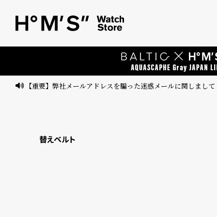
ベ
プ
ル
ル
ト
ウ
ォ
ッ
【重要】弊社メールアドレスを騙った迷惑メールに関しまして
チ
バ
ン
替えベルト
ド
そ
限
の
定
他
/