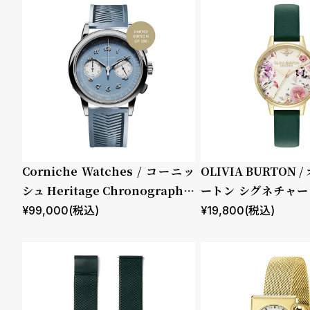
ド
性別
販売タイプ
時
刻
メンズ
全ての商
計
印
レディー
品
保
サ
ス
セール
証
ー
プ
ビ
キッズ
受注販売
Corniche Watches / コーニッ
OLIVIA BURTON
ラ
ス
シュ Heritage Chronograph V
ートン シグネチャー 
予約販売
ス
isage ステンレス
ストレイテッド フロ
¥
99,000
(税込)
¥
19,800
(税込)
ストグリーン レザー
商品カテゴリ
ブランド
よ
お
く
問
あ
い
ベルト素材
表示タイプ