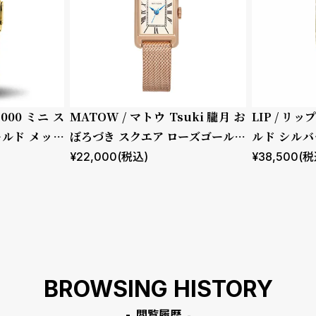
2000 ミニ ス
MATOW / マトウ Tsuki 朧月 お
LIP / リッ
ールド メッシ
ぼろづき スクエア ローズゴールド
ルド シルバ
メッシュ
ロコダイル
¥
22,000
(税込)
¥
38,500
(税
BROWSING HISTORY
閲覧履歴