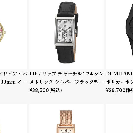
 / オリビア・バ
LIP / リップ チャーチル T24 シン
D1 MILA
30mm イラ
メトリック シルバー ブラック型押
ポリカーボン
ーラル フォレ
しレザー
トシャドウ
¥
38,500
(税込)
¥
29,700
(税