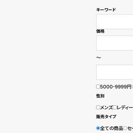
の
別
キーワード
商
注
品
モ
価格
デ
ル
～
受
雑
注
誌
5000-9999円
販
掲
性別
売
載
メンズ
レディ
モ
商
販売タイプ
デ
品
全ての商品
セ
ル