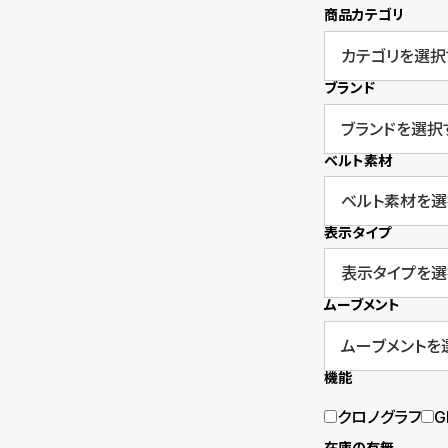
商品カテゴリ
衣
セ
装
ー
ブランド
貸
ル
出
ベルト素材
情
報
表示タイプ
N
A
ムーブメント
e
b
w
o
機能
s
u
クロノグラフ
G
t
在庫の有無