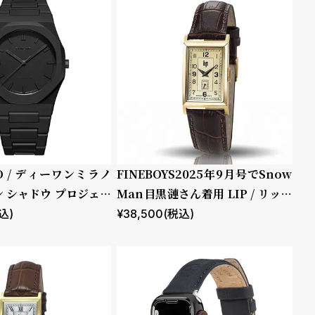
NO / ディーワンミラノ
FINEBOYS2025年9月号でSnow
 シャドウ プロジェク
Man目黒漣さん着用 LIP / リップ
チャーチル T18 ゴールド ブラウ
込)
¥
38,500
(税込)
ン レザー