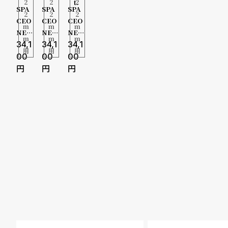
o
2
2
2
t.
10000-2
SPA
SPA
SPA
2
2
2
p
CEO
CEO
CEO
m
m
m
9999円
NE /
NE /
NE /
m
m
m
l
スペ
34,1
スペ
34,1
スペ
34,1
用
用
用
30000-
ース
ース
ース
00
00
00
e
ワン
ワン
ワン
49999円
ラバ
ラバ
ラバ
シ
返
ー ス
ー ス
ー ス
50000-
トラ
トラ
トラ
ョ
品
ップ
ップ
ップ
オレ
ネイ
ブラ
79999円
ッ
に
ンジ
ビー
ック
ピ
つ
デラ
デラ
デラ
80000-
グス
グス
グス
ン
い
99999円
グ
て
100000
ガ
円-
イ