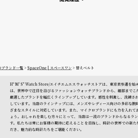
ーのブランド一覧
SpaceOne | スペースワン
替えベルト
Hº M' S" Watch Store/エイチエムエスウォッチストアは、東京
は、世界中で注目を浴びるファッションウォッチブランドから、細部までこ
厳選したブランドを幅広くラインアップしています。感性を刺激し、洗練された
しています。当店のラインナップには、メンズやレディース向けの多彩な腕
ざまなスタイルに対応しています。また、マイクロブランドにも力を入れて
ょう。おしゃれを楽しむ方々にとって、当店は一流のブランドからなるラン
す。私たちは常にお客様の期待に応えることを目指し、時計の世界での新たな旅に
だき、魅力的な時計たちをご堪能ください。