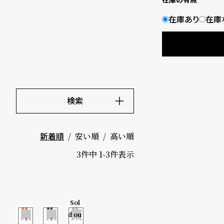
B
S
在庫あり
在庫
l
h
o
o
g
p
l
検索
i
キーワード
価格
s
安い順
高い順
新着順
～
t
3
件中
1
-
3
件表示
#
5000-9
P
Sol
999円
e
幅
幅
幅
d ou