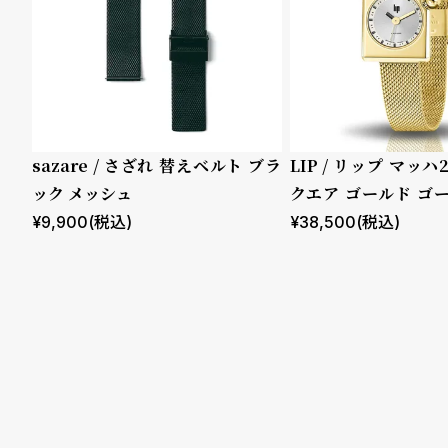
る
合
質
わ
問
せ
ムーブメント
機能
クロノグ
sazare / さざれ 替えベルト ブラ
LIP / リップ マッハ
ラフ
ック メッシュ
クエア ゴールド ゴ
GMT
ュ
¥
9,900
(税込)
¥
38,500
(税込)
スモール
セコンド
ムーンフ
ェイズ