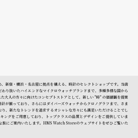
表参道を始め、新宿・横浜・名古屋に拠点を構える、時計のセレクトショップです。当店
だわり抜いたハイエンドなマイクロウォッチブランドまで、多種多様な国から
大人の方々に向けたコンセプトストアとして、新しい "時" の価値観を提案
時計が揃っており、さらにはダイバーズウォッチからクロノグラフまで、さま
おり、新たなトレンドを追求するオシャレな方々にも満足いただけることでし
キングをご用意しており、トップクラスの品質とデザインをご提供していま
ご案内いたします。HMS Watch Storeのウェブサイトをぜひご覧いた