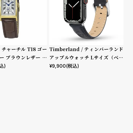
プ チャーチル T18 ゴー
Timberland / ティンバーランド
ー ブラウンレザー ク
アップルウォッチ Lサイズ（ベル
ト幅22mm）バンド ストラップ
込)
¥
9,900
(税込)
ラカンドン ブルー レザー ［対応
ケース：44mm、45mm、46m
m、49mm、Ultra］