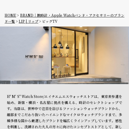
グ
ラ
フ
HOME
BRAND｜腕時計・Apple Watchバンド・アクセサリーのブラン
ド一覧
LIP | リップ
ビッグTV
全
世
て
界
の
の
商
腕
品
時
計
ブ
ラ
ン
Hº M' S" Watch Store/エイチエムエスウォッチストアは、東京表参道を
ド
始め、新宿・横浜・名古屋に拠点を構える、時計のセレクトショップで
一
す。当店は、世界中で注目を浴びるファッションウォッチブランドから、
細部までこだわり抜いたハイエンドなマイクロウォッチブランドまで、多
覧
種多様な国から厳選したブランドを幅広くラインアップしています。感性
ラ
メ
を刺激し、洗練された大人の方々に向けたコンセプトストアとして、新し