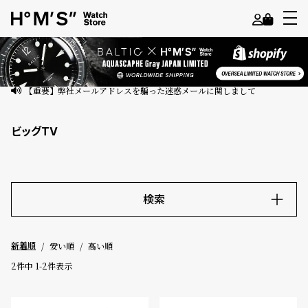
よ
う
こ
【重要】弊社メールアドレスを騙った迷惑メールに関しまして
そ
ビッグTV
ゲ
ス
ト
様
検索
ロ
キーワード
グ
安い順
高い順
新着順
イ
ン
2
件中
1
-
2
件表示
価格
会
員
～