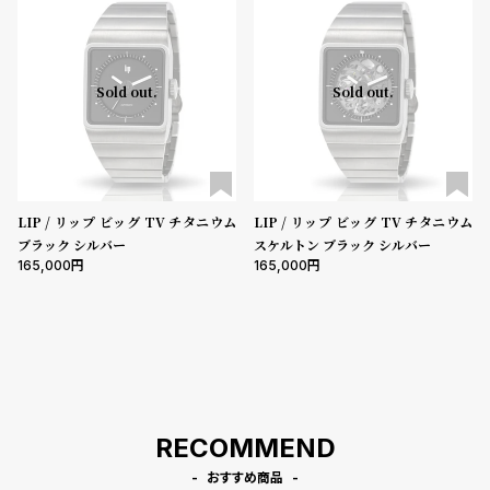
登
録
5000-9999円
10000-29999円
30000-49999円
Sold out.
Sold out.
50000-79999円
80000-99999円
100000円-
性別
#Tags
リ
ッ
メンズ
レディース
キッズ
プ
バ
LIP / リップ ビッグ TV チタニウム
LIP / リップ ビッグ TV チタニウム
販売タイプ
ル
ブラック シルバー
スケルトン ブラック シルバー
チ
全ての商品
セール
受注販売
予約販売
165,000
165,000
ッ
ク
商品カテゴリ
ア
ッ
プ
ブランド
ル
ウ
ォ
RECOMMEND
ッ
ベルト素材
チ
おすすめ商品