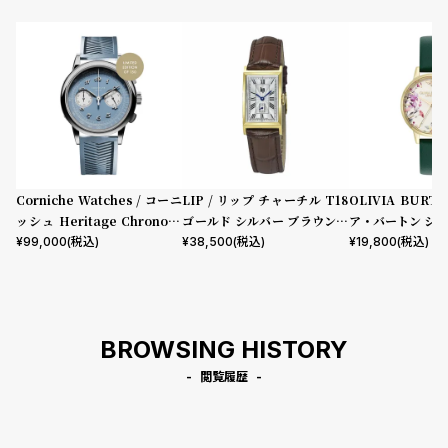
コ
ー
ニ
表示タイプ
ッ
シ
ュ
ムーブメント
ヴ
ィ
ヴ
ィ
Corniche Watches / コーニ
LIP / リップ チャーチル T18
OLIVIA BURT
機能
ア
ッシュ Heritage Chronogr
ゴールド シルバー ブラウンレ
ア・バートン シグ
ン
aph Visage ステンレス
ザー クロコダイル
mm イラストレ
¥
99,000
(税込)
¥
38,500
(税込)
¥
19,800
(税込)
クロノグラフ
GMT
スモールセコンド
ムーンフェイズ
デイト
ウ
ーラル フォレス
エ
デイデイト
ザー
ス
ト
在庫の有無
ウ
BROWSING HISTORY
在庫あり
ッ
在庫なしを含む
ド
閲覧履歴
ク
ロ
ノ