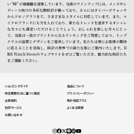
ン
ン
い "時" の価値観を提案しています。当店のラインナップには、メンズやレ
ディース向けの多彩な腕時計が揃っており、さらにはダイバーズウォッチ
キ
ズ
からクロノグラフまで、さまざまなスタイルに対応しています。また、マ
ン
腕
イクロブランドにも力を入れており、新たなトレンドを追求するオシャレ
グ
時
な方々にも満足いただけることでしょう。おしゃれを楽しむ方々にとっ
て、当店は一流のブランドからなるランキングをご用意しており、トップ
計
クラスの品質とデザインをご提供しています。私たちは常にお客様の期待
レ
キ
に応えることを目指し、時計の世界での新たな旅にご案内いたします。H
デ
ッ
MS Watch Storeのウェブサイトをぜひご覧いただき、魅力的な時計たち
をご堪能ください。
ィ
ズ
ー
腕
ス
時
腕
計
ショッピングガイド
返品について
特定商取引法に基づく表記
プライバシーポリシー
時
会員規約
時計保証プラス
計
刻印サービス
よくある質問
替
ア
お問い合わせ
え
ッ
ベ
プ