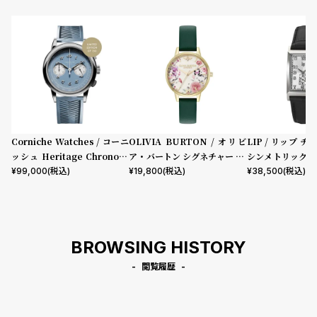
コ
ー
ニ
表示タイプ
ッ
シ
ュ
ムーブメント
ヴ
ィ
ヴ
ィ
Corniche Watches / コーニ
OLIVIA BURTON / オリビ
LIP / リップ チ
機能
ア
ッシュ Heritage Chronogr
ア・バートン シグネチャー 30
シンメトリック 
ン
aph Visage ステンレス
mm イラストレイテッド フロ
ック型押しレザー
¥
99,000
(税込)
¥
19,800
(税込)
¥
38,500
(税込)
クロノグラフ
GMT
スモールセコンド
ムーンフェイズ
デイト
ウ
ーラル フォレストグリーン レ
エ
デイデイト
ザー
ス
ト
在庫の有無
ウ
BROWSING HISTORY
在庫あり
ッ
在庫なしを含む
ド
閲覧履歴
ク
ロ
ノ