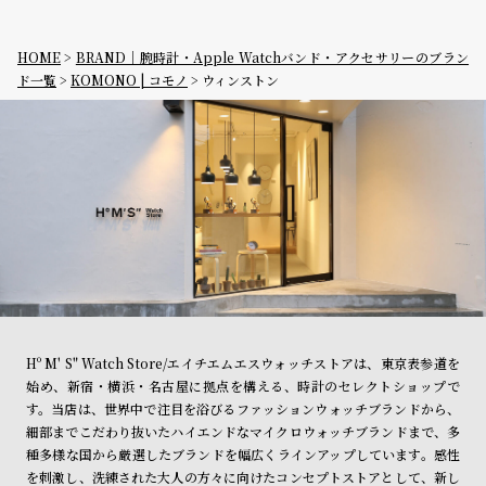
グ
ラ
フ
HOME
BRAND｜腕時計・Apple Watchバンド・アクセサリーのブラン
ド一覧
KOMONO | コモノ
ウィンストン
全
世
て
界
の
の
商
腕
品
時
計
ブ
ラ
ン
Hº M' S" Watch Store/エイチエムエスウォッチストアは、東京表参道を
ド
始め、新宿・横浜・名古屋に拠点を構える、時計のセレクトショップで
一
す。当店は、世界中で注目を浴びるファッションウォッチブランドから、
細部までこだわり抜いたハイエンドなマイクロウォッチブランドまで、多
覧
種多様な国から厳選したブランドを幅広くラインアップしています。感性
ラ
メ
を刺激し、洗練された大人の方々に向けたコンセプトストアとして、新し