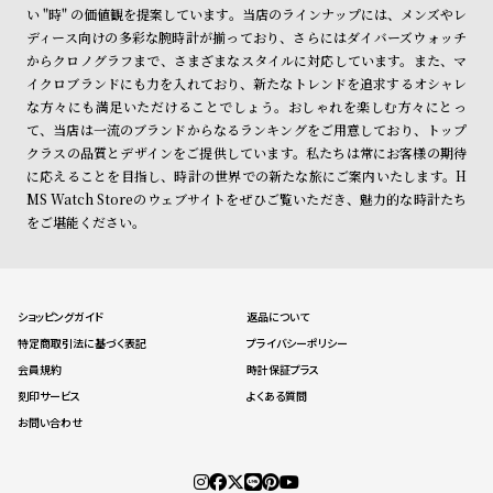
ン
ン
い "時" の価値観を提案しています。当店のラインナップには、メンズやレ
ディース向けの多彩な腕時計が揃っており、さらにはダイバーズウォッチ
キ
ズ
からクロノグラフまで、さまざまなスタイルに対応しています。また、マ
ン
腕
イクロブランドにも力を入れており、新たなトレンドを追求するオシャレ
グ
時
な方々にも満足いただけることでしょう。おしゃれを楽しむ方々にとっ
て、当店は一流のブランドからなるランキングをご用意しており、トップ
計
クラスの品質とデザインをご提供しています。私たちは常にお客様の期待
レ
キ
に応えることを目指し、時計の世界での新たな旅にご案内いたします。H
デ
ッ
MS Watch Storeのウェブサイトをぜひご覧いただき、魅力的な時計たち
をご堪能ください。
ィ
ズ
ー
腕
ス
時
腕
計
ショッピングガイド
返品について
特定商取引法に基づく表記
プライバシーポリシー
時
会員規約
時計保証プラス
計
刻印サービス
よくある質問
替
ア
お問い合わせ
え
ッ
ベ
プ