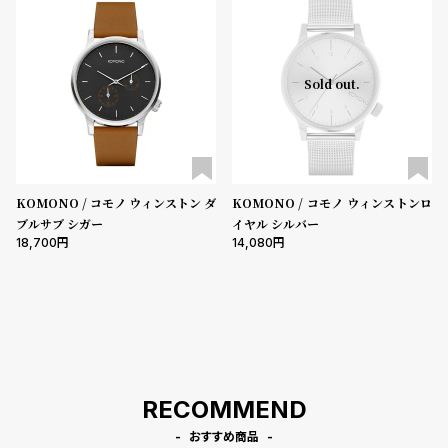
登
録
5000-9999円
10000-29999円
30000-49999円
Sold out.
50000-79999円
80000-99999円
100000円-
性別
#Tags
リ
ッ
メンズ
レディース
キッズ
プ
バ
KOMONO / コモノ ウィンストン ダ
KOMONO / コモノ ウィンストンロ
販売タイプ
ル
ブルサブ シガー
イヤル シルバー
チ
全ての商品
セール
受注販売
予約販売
18,700
14,080
ッ
ク
商品カテゴリ
ア
ッ
プ
ブランド
ル
ウ
ォ
RECOMMEND
ッ
ベルト素材
チ
おすすめ商品