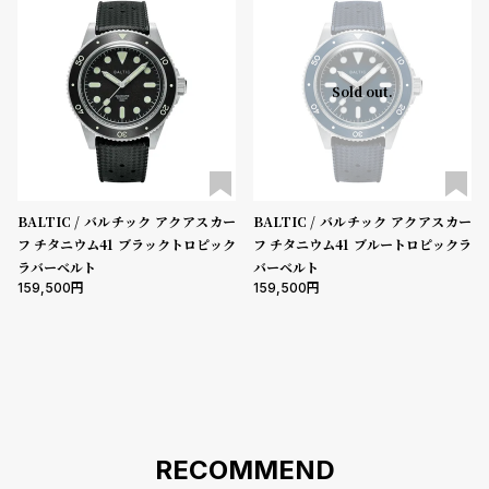
登
録
5000-9999円
10000-29999円
30000-49999円
Sold out.
50000-79999円
80000-99999円
100000円-
性別
#Tags
リ
ッ
メンズ
レディース
キッズ
プ
バ
BALTIC / バルチック アクアスカー
BALTIC / バルチック アクアスカー
販売タイプ
ル
フ チタニウム41 ブラックトロピック
フ チタニウム41 ブルートロピックラ
チ
全ての商品
セール
受注販売
予約販売
ラバーベルト
バーベルト
ッ
159,500
159,500
ク
商品カテゴリ
ア
ッ
プ
ブランド
ル
ウ
ォ
ッ
RECOMMEND
ベルト素材
チ