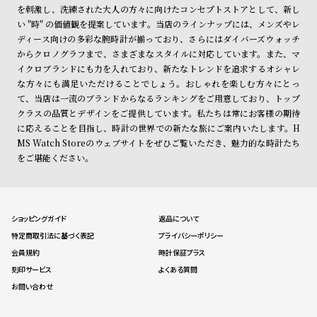
ン
ン
を刺激し、洗練された大人の方々に向けたコンセプトストアとして、新し
い "時" の価値観を提案しています。当店のラインナップには、メンズやレ
キ
ズ
ディース向けの多彩な腕時計が揃っており、さらにはダイバーズウォッチ
ン
腕
からクロノグラフまで、さまざまなスタイルに対応しています。また、マ
グ
時
イクロブランドにも力を入れており、新たなトレンドを追求するオシャレ
な方々にも満足いただけることでしょう。おしゃれを楽しむ方々にとっ
計
て、当店は一流のブランドからなるランキングをご用意しており、トップ
レ
キ
クラスの品質とデザインをご提供しています。私たちは常にお客様の期待
デ
ッ
に応えることを目指し、時計の世界での新たな旅にご案内いたします。H
MS Watch Storeのウェブサイトをぜひご覧いただき、魅力的な時計たち
ィ
ズ
をご堪能ください。
ー
腕
ス
時
腕
計
ショッピングガイド
返品について
時
特定商取引法に基づく表記
プライバシーポリシー
計
会員規約
時計保証プラス
替
ア
刻印サービス
よくある質問
え
ッ
お問い合わせ
ベ
プ