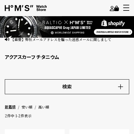
よ
う
こ
【重要】弊社メールアドレスを騙った迷惑メールに関しまして
そ
アクアスカーフ チタニウム
ゲ
ス
ト
様
検索
ロ
キーワード
グ
安い順
高い順
新着順
イ
ン
2
件中
1
-
2
件表示
価格
会
員
～