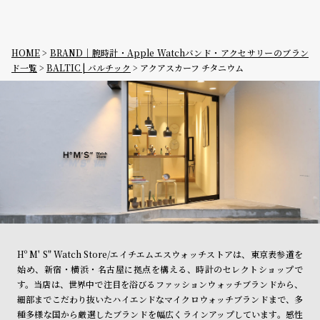
グ
ラ
フ
HOME
BRAND｜腕時計・Apple Watchバンド・アクセサリーのブラン
全
世
ド一覧
BALTIC | バルチック
アクアスカーフ チタニウム
て
界
の
の
商
腕
品
時
計
ブ
ラ
ン
ド
Hº M' S" Watch Store/エイチエムエスウォッチストアは、東京表参道を
一
始め、新宿・横浜・名古屋に拠点を構える、時計のセレクトショップで
す。当店は、世界中で注目を浴びるファッションウォッチブランドから、
覧
細部までこだわり抜いたハイエンドなマイクロウォッチブランドまで、多
ラ
メ
種多様な国から厳選したブランドを幅広くラインアップしています。感性