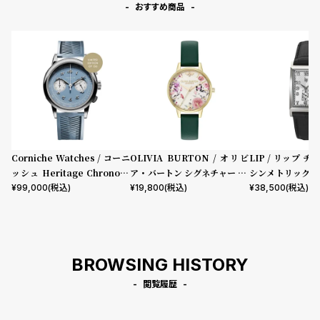
コ
おすすめ商品
ー
ニ
表示タイプ
ッ
シ
ュ
ムーブメント
ヴ
ィ
ヴ
ィ
機能
ア
Corniche Watches / コーニ
OLIVIA BURTON / オリビ
LIP / リップ チ
ン
ッシュ Heritage Chronogr
ア・バートン シグネチャー 30
シンメトリック 
クロノグラフ
GMT
スモールセコンド
ムーンフェイズ
デイト
ウ
aph Visage ステンレス
mm イラストレイテッド フロ
ック型押しレザー
¥
99,000
(税込)
¥
19,800
(税込)
¥
38,500
(税込)
エ
デイデイト
ーラル フォレストグリーン レ
ス
ザー
ト
在庫の有無
ウ
在庫あり
ッ
在庫なしを含む
BROWSING HISTORY
ド
ク
閲覧履歴
ロ
ノ