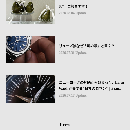
83º'" ご報告です！
2026.08.04 Update.
リューズはなぜ「竜の頭」と書く？
2026.07.31 Update.
ニューヨークの片隅から始まった、Lorca
Watchが奏でる"日常のロマン"｜Brand P
icks #08
2026.07.17 Update.
Press