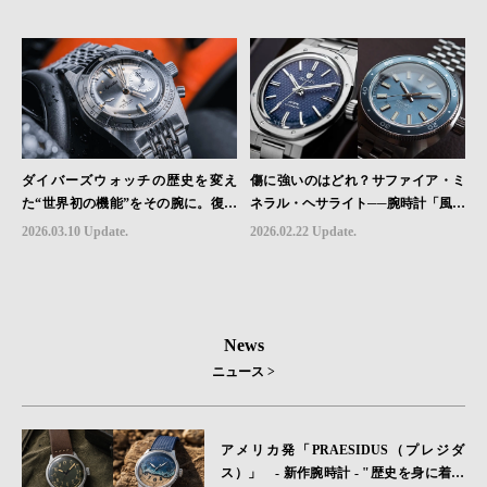
ダイバーズウォッチの歴史を変え
傷に強いのはどれ？サファイア・ミ
た“世界初の機能”をその腕に。復活
ネラル・ヘサライト──腕時計「風防
を遂げたAquastarの革新｜HMS Bra
素材」の本当の違い
2026.03.10 Update.
2026.02.22 Update.
nd Picks #07
News
ニュース >
アメリカ発「PRAESIDUS（プレジダ
ス）」 - 新作腕時計 - "歴史を身に着け