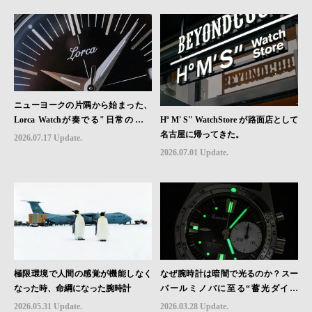
ニューヨークの片隅から始まった、
Hº M' S" WatchStore が路面店として
Lorca Watchが奏でる"日常のロマ
名古屋に帰ってきた。
ン"｜Brand Picks #08
2026.07.17 Update.
2026.07.01 Update.
極限環境で人間の感覚が機能しなく
なぜ腕時計は暗闇で光るのか？スー
なった時、命綱になった腕時計
パールミノバに至る“蓄光ダイヤ
ル”の進化と物語
2026.05.31 Update.
2026.03.28 Update.