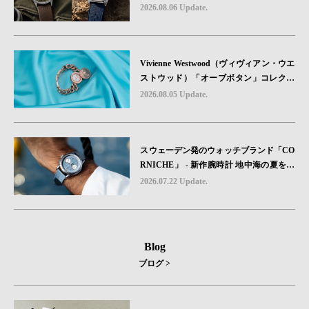
る“ -戦場を駆け抜けたWillys MBのボンネ
2026.08.06 Update.
ットと、 ノルマンディー・ユタビーチの
砂を文字盤に閉じ込めた「A-11」コレク
ション2種類が発売。
Vivienne Westwood（ヴィヴィアン・ウエ
ストウッド）「オーブボタン」コレクシ
ョンに、⽇本限定カラーのローズゴール
2026.08.05 Update.
ドが登場
スウェーデン発のウォッチブランド「CO
RNICHE」 - 新作腕時計 地中海の夏を映
す、爽やかなブルーダイヤル「Heritage C
2026.07.22 Update.
hronograph Visage Limited Edition」発売
Blog
ブログ >