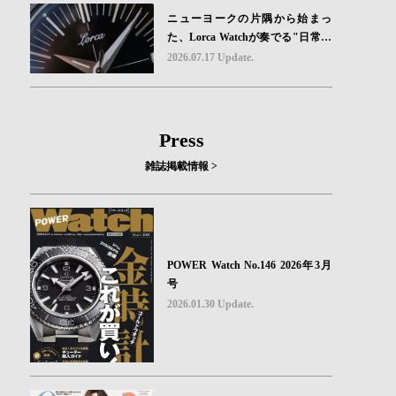
ニューヨークの片隅から始まっ
た、Lorca Watchが奏でる"日常の
ロマン"｜Brand Picks #08
2026.07.17 Update.
Press
雑誌掲載情報 >
POWER Watch No.146 2026年3月
号
2026.01.30 Update.