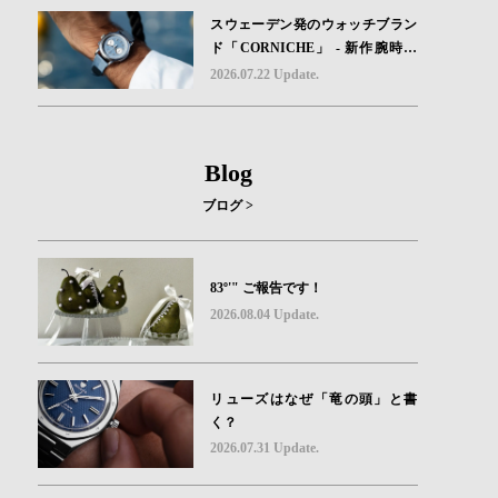
スウェーデン発のウォッチブラン
ド「CORNICHE」 - 新作腕時計
地中海の夏を映す、爽やかなブル
2026.07.22 Update.
ーダイヤル「Heritage Chronograp
h Visage Limited Edition」発売
Blog
ブログ >
83º'" ご報告です！
2026.08.04 Update.
リューズはなぜ「竜の頭」と書
く？
2026.07.31 Update.