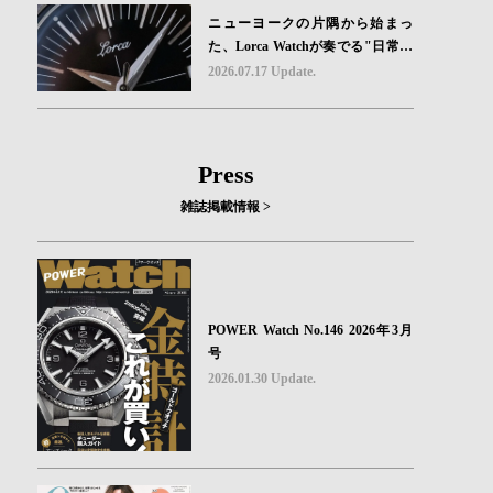
ニューヨークの片隅から始まっ
た、Lorca Watchが奏でる"日常の
ロマン"｜Brand Picks #08
2026.07.17 Update.
Press
雑誌掲載情報 >
POWER Watch No.146 2026年3月
号
2026.01.30 Update.