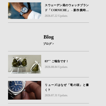
スウェーデン発のウォッチブラン
ド「CORNICHE」 - 新作腕時計
地中海の夏を映す、爽やかなブル
2026.07.22 Update.
ーダイヤル「Heritage Chronograp
h Visage Limited Edition」発売
Blog
ブログ >
83º'" ご報告です！
2026.08.04 Update.
リューズはなぜ「竜の頭」と書
く？
2026.07.31 Update.