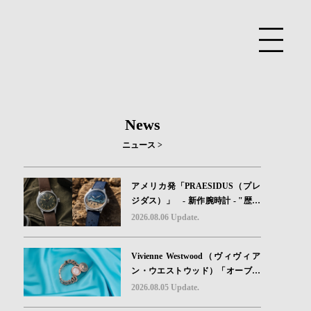
News
ニュース >
アメリカ発「PRAESIDUS（プレ
ジダス）」 - 新作腕時計 - "歴史
を身に着ける“ -戦場を駆け抜けた
2026.08.06 Update.
Willys MBのボンネットと、 ノル
マンディー・ユタビーチの砂を文
Vivienne Westwood（ヴィヴィア
字盤に閉じ込めた「A-11」コレク
ン・ウエストウッド）「オーブボ
ション2種類が発売。
タン」コレクションに、⽇本限定
2026.08.05 Update.
カラーのローズゴールドが登場