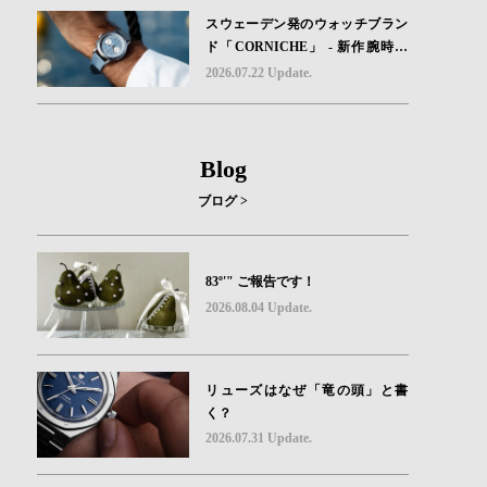
スウェーデン発のウォッチブラン
ド「CORNICHE」 - 新作腕時計
地中海の夏を映す、爽やかなブル
2026.07.22 Update.
ーダイヤル「Heritage Chronograp
h Visage Limited Edition」発売
Blog
ブログ >
83º'" ご報告です！
2026.08.04 Update.
リューズはなぜ「竜の頭」と書
く？
2026.07.31 Update.