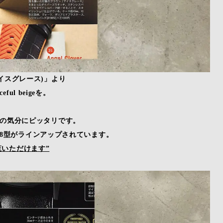
(アイスグレース)」より
ul beigeを。
今の気分にピッタリです。
め全8型がラインアップされています。
ご覧いただけます”