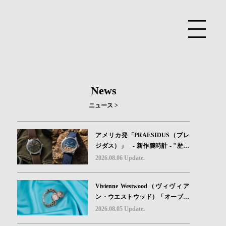
News
ニュース >
アメリカ発「PRAESIDUS（プレ
ジダス）」 - 新作腕時計 - "歴史
を身に着ける“ -戦場を駆け抜けた
2026.08.06 Update.
Willys MBのボンネットと、 ノル
マンディー・ユタビーチの砂を文
Vivienne Westwood（ヴィヴィア
字盤に閉じ込めた「A-11」コレク
ン・ウエストウッド）「オーブボ
ション2種類が発売。
タン」コレクションに、⽇本限定
2026.08.05 Update.
カラーのローズゴールドが登場