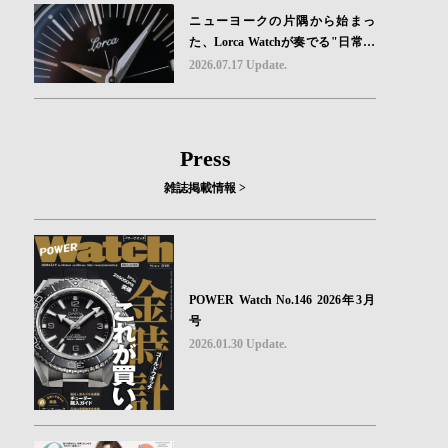
ニューヨークの片隅から始まっ
た、Lorca Watchが奏でる"日常の
ロマン"｜Brand Picks #08
2026.07.17 Update.
Press
雑誌掲載情報 >
POWER Watch No.146 2026年3月
号
2026.01.30 Update.