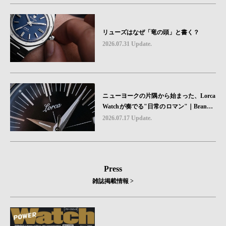
リューズはなぜ「竜の頭」と書く？
2026.07.31 Update.
ニューヨークの片隅から始まった、Lorca
Watchが奏でる"日常のロマン"｜Brand P
icks #08
2026.07.17 Update.
Press
雑誌掲載情報 >