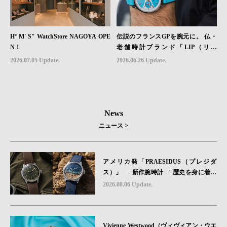
Hº M' S" WatchStore NAGOYA OPE
伝説のフランスGPを腕元に。 仏・
N！
老舗時計ブランド「LIP（リッ
プ）」、世界限定1,906本のクロノグ
2026.07.05 Update.
2026.06.26 Update.
ラフ『ラリー・メカ・クォーツ』を6
月26日（金）発売
News
ニュース >
アメリカ発「PRAESIDUS（プレジダ
ス）」 - 新作腕時計 - "歴史を身に着け
る“ -戦場を駆け抜けたWillys MBのボンネ
2026.08.06 Update.
ットと、 ノルマンディー・ユタビーチの
砂を文字盤に閉じ込めた「A-11」コレク
ション2種類が発売。
Vivienne Westwood（ヴィヴィアン・ウエ