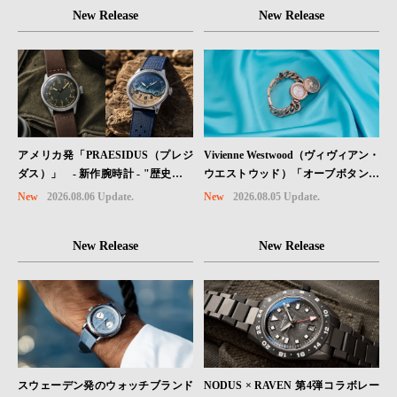
New Release
New Release
Vivienne Westwood（ヴィヴィアン・
アメリカ発「PRAESIDUS（プレジ
ウエストウッド）「オーブボタン」
ダス）」 - 新作腕時計 - "歴史を身
コレクションに、⽇本限定カラーの
に着ける“ -戦場を駆け抜けたWillys
New
2026.08.05 Update.
New
2026.08.06 Update.
ローズゴールドが登場
MBのボンネットと、 ノルマンディ
ー・ユタビーチの砂を文字盤に閉じ
New Release
New Release
込めた「A-11」コレクション2種類
が発売。
スウェーデン発のウォッチブランド
NODUS × RAVEN 第4弾コラボレー