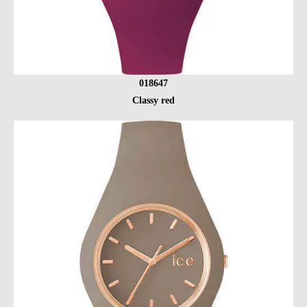
018647
Classy red