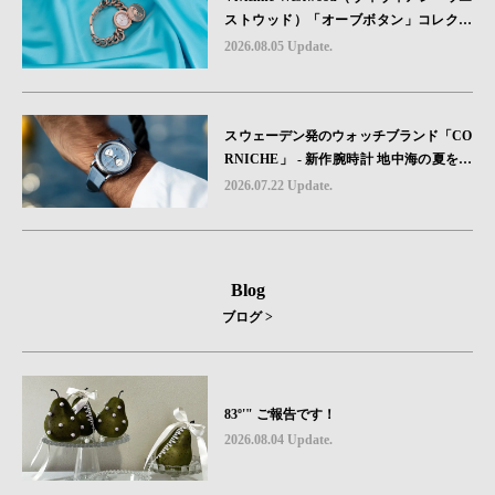
ストウッド）「オーブボタン」コレクシ
ョンに、⽇本限定カラーのローズゴール
2026.08.05 Update.
ドが登場
スウェーデン発のウォッチブランド「CO
RNICHE」 - 新作腕時計 地中海の夏を映
す、爽やかなブルーダイヤル「Heritage C
2026.07.22 Update.
hronograph Visage Limited Edition」発売
Blog
ブログ >
83º'" ご報告です！
2026.08.04 Update.