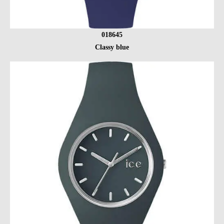
018645
Classy blue