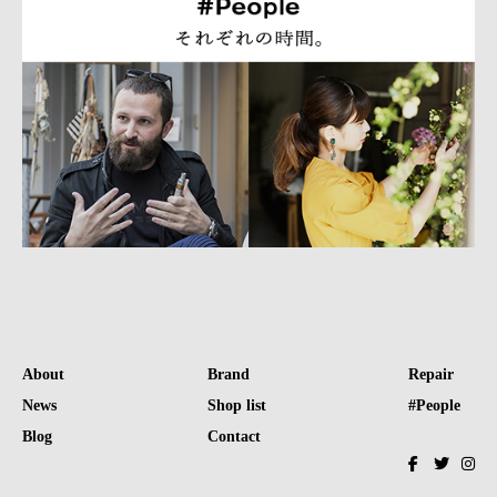
About
Brand
Repair
News
Shop list
#People
Blog
Contact