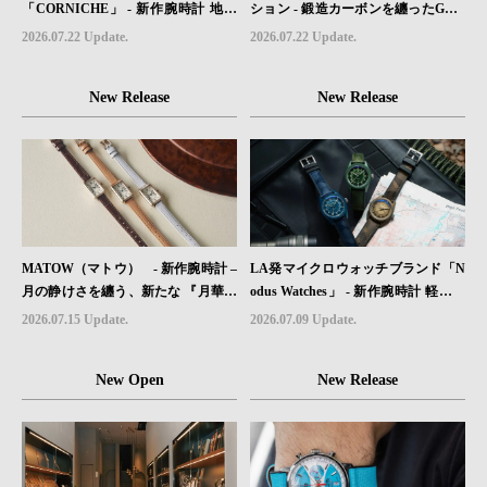
「CORNICHE」 - 新作腕時計 地中
ション - 鍛造カーボンを纏ったGMT
海の夏を映す、爽やかなブルーダイ
ウォッチ「TRAILTREKKER CARB
2026.07.22 Update.
2026.07.22 Update.
ヤル「Heritage Chronograph Visage
ON」が登場
Limited Edition」発売
New Release
New Release
MATOW（マトウ） - 新作腕時計 –
LA発マイクロウォッチブランド「N
月の静けさを纏う、新たな 『月華』
odus Watches」 - 新作腕時計 軽さと
レザーモデル４型登場。
堅牢性を両立したフィールドウォッ
2026.07.15 Update.
2026.07.09 Update.
チ「Sector II Field Titanium」が登場
New Open
New Release