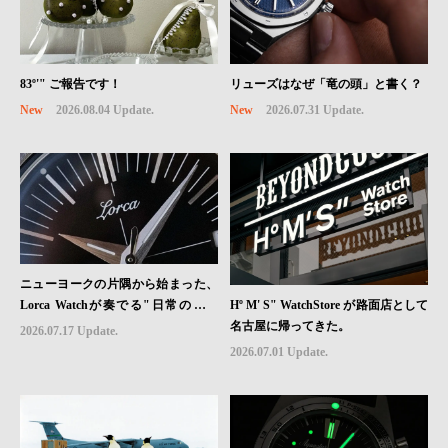
83º'" ご報告です！
リューズはなぜ「竜の頭」と書く？
New
2026.08.04 Update.
New
2026.07.31 Update.
ニューヨークの片隅から始まった、
Hº M' S" WatchStore が路面店として
Lorca Watchが奏でる"日常のロマ
名古屋に帰ってきた。
ン"｜Brand Picks #08
2026.07.17 Update.
2026.07.01 Update.