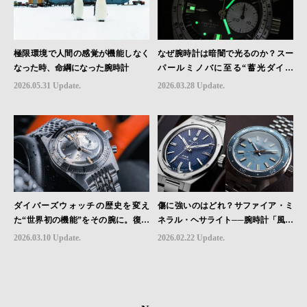
極限環境で人間の感覚が機能しなく
なぜ腕時計は暗闇で光るのか？スー
なった時、命綱になった腕時計
パールミノバに至る“蓄光ダイヤ
ル”の進化と物語
2026.05.31 Update.
2026.03.28 Update.
ダイバーズウォッチの歴史を変え
傷に強いのはどれ？サファイア・ミ
た“世界初の機能”をその腕に。復活
ネラル・ヘサライト──腕時計「風防
を遂げたAquastarの革新｜HMS Bra
素材」の本当の違い
2026.03.10 Update.
2026.02.22 Update.
nd Picks #07