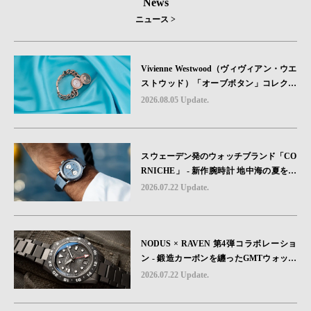
News
ニュース >
Vivienne Westwood（ヴィヴィアン・ウエ
ストウッド）「オーブボタン」コレクシ
ョンに、⽇本限定カラーのローズゴール
2026.08.05 Update.
ドが登場
スウェーデン発のウォッチブランド「CO
RNICHE」 - 新作腕時計 地中海の夏を映
す、爽やかなブルーダイヤル「Heritage C
2026.07.22 Update.
hronograph Visage Limited Edition」発売
NODUS × RAVEN 第4弾コラボレーショ
ン - 鍛造カーボンを纏ったGMTウォッチ
「TRAILTREKKER CARBON」が登場
2026.07.22 Update.