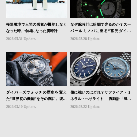
極限環境で人間の感覚が機能しなく
なぜ腕時計は暗闇で光るのか？スー
なった時、命綱になった腕時計
パールミノバに至る“蓄光ダイヤ
ル”の進化と物語
2026.05.31 Update.
2026.03.28 Update.
ダイバーズウォッチの歴史を変え
傷に強いのはどれ？サファイア・ミ
た“世界初の機能”をその腕に。復活
ネラル・ヘサライト──腕時計「風防
を遂げたAquastarの革新｜HMS Bra
素材」の本当の違い
2026.03.10 Update.
2026.02.22 Update.
nd Picks #07