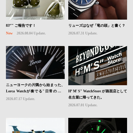
83º'" ご報告です！
リューズはなぜ「竜の頭」と書く？
New
2026.08.04 Update.
2026.07.31 Update.
ニューヨークの片隅から始まった、
Hº M' S" WatchStore が路面店として
Lorca Watchが奏でる"日常のロマ
名古屋に帰ってきた。
ン"｜Brand Picks #08
2026.07.17 Update.
2026.07.01 Update.