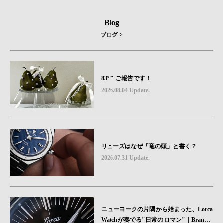
Blog
ブログ >
83º'" ご報告です！
2026.08.04 Update.
リューズはなぜ「竜の頭」と書く？
2026.07.31 Update.
ニューヨークの片隅から始まった、Lorca
Watchが奏でる"日常のロマン"｜Brand P