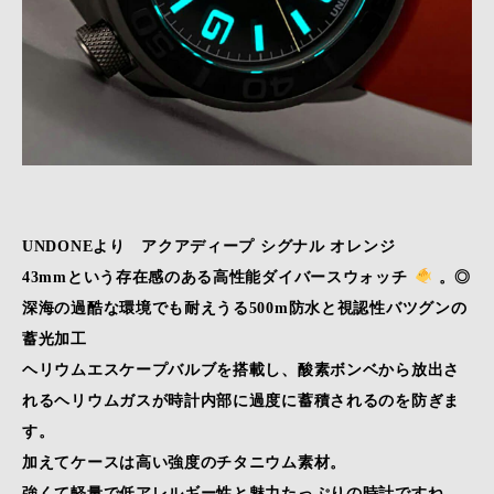
UNDONEより アクアディープ シグナル オレンジ
43mmという存在感のある高性能ダイバースウォッチ
。◎
深海の過酷な環境でも耐えうる500m防水と視認性バツグンの
蓄光加工
ヘリウムエスケープバルブを搭載し、酸素ボンベから放出さ
れるヘリウムガスが時計内部に過度に蓄積されるのを防ぎま
す。
加えてケースは高い強度のチタニウム素材。
強くて軽量で低アレルギー性と魅力たっぷりの時計ですね