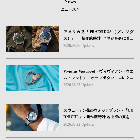
News
ニュース >
アメリカ発「PRAESIDUS（プレジダ
ス）」 - 新作腕時計 - "歴史を身に着け
る“ -戦場を駆け抜けたWillys MBのボンネ
2026.08.06 Update.
ットと、 ノルマンディー・ユタビーチの
砂を文字盤に閉じ込めた「A-11」コレク
ション2種類が発売。
Vivienne Westwood（ヴィヴィアン・ウエ
ストウッド）「オーブボタン」コレクシ
ョンに、⽇本限定カラーのローズゴール
2026.08.05 Update.
ドが登場
スウェーデン発のウォッチブランド「CO
RNICHE」 - 新作腕時計 地中海の夏を映
す、爽やかなブルーダイヤル「Heritage C
2026.07.22 Update.
hronograph Visage Limited Edition」発売