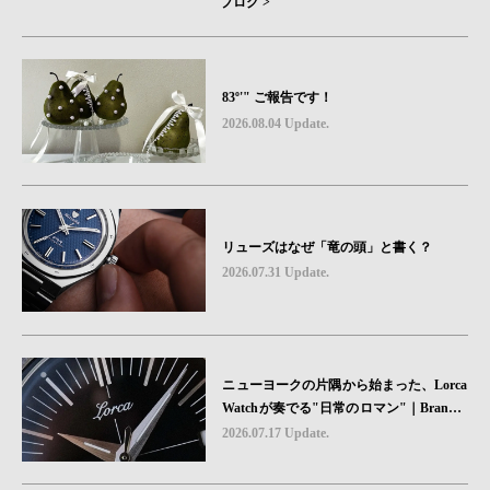
ブログ >
83º'" ご報告です！
2026.08.04 Update.
リューズはなぜ「竜の頭」と書く？
2026.07.31 Update.
ニューヨークの片隅から始まった、Lorca
Watchが奏でる"日常のロマン"｜Brand P
icks #08
2026.07.17 Update.