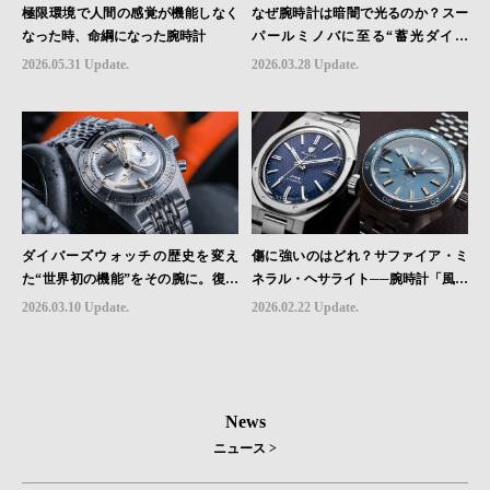
極限環境で人間の感覚が機能しなく
なぜ腕時計は暗闇で光るのか？スー
なった時、命綱になった腕時計
パールミノバに至る“蓄光ダイヤ
ル”の進化と物語
2026.05.31 Update.
2026.03.28 Update.
ダイバーズウォッチの歴史を変え
傷に強いのはどれ？サファイア・ミ
た“世界初の機能”をその腕に。復活
ネラル・ヘサライト──腕時計「風防
を遂げたAquastarの革新｜HMS Bra
素材」の本当の違い
2026.03.10 Update.
2026.02.22 Update.
nd Picks #07
News
ニュース >