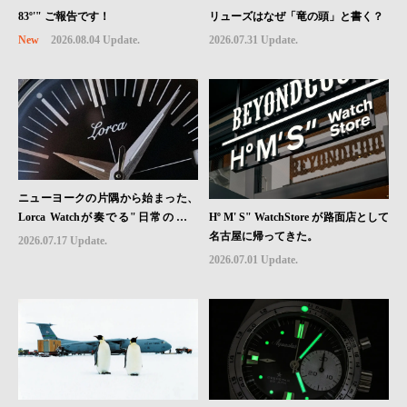
83º'" ご報告です！
リューズはなぜ「竜の頭」と書く？
New
2026.08.04 Update.
2026.07.31 Update.
ニューヨークの片隅から始まった、
Hº M' S" WatchStore が路面店として
Lorca Watchが奏でる"日常のロマ
名古屋に帰ってきた。
ン"｜Brand Picks #08
2026.07.17 Update.
2026.07.01 Update.