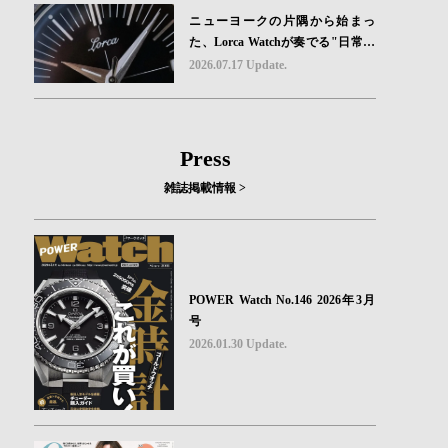
ニューヨークの片隅から始まっ
た、Lorca Watchが奏でる"日常の
ロマン"｜Brand Picks #08
2026.07.17 Update.
Press
雑誌掲載情報 >
POWER Watch No.146 2026年3月
号
2026.01.30 Update.