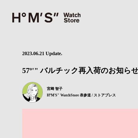
2023.06.21 Update.
57º'" バルチック再入荷のお知ら
宮﨑 智子
HºM'S" WatchStore 表参道 / ストアプレス