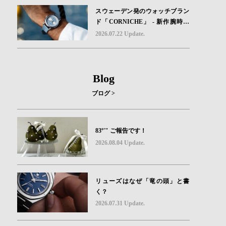
スウェーデン発のウォッチブラン
ド「CORNICHE」 - 新作腕時計
地中海の夏を映す、爽やかなブル
2026.07.22 Update.
ーダイヤル「Heritage Chronograp
h Visage Limited Edition」発売
Blog
ブログ >
83º'" ご報告です！
2026.08.04 Update.
リューズはなぜ「竜の頭」と書
く？
2026.07.31 Update.