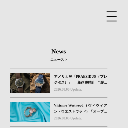
News
ニュース >
アメリカ発「PRAESIDUS（プレ
ジダス）」 - 新作腕時計 - "歴史
を身に着ける“ -戦場を駆け抜けた
2026.08.06 Update.
Willys MBのボンネットと、 ノル
マンディー・ユタビーチの砂を文
Vivienne Westwood（ヴィヴィア
字盤に閉じ込めた「A-11」コレク
ン・ウエストウッド）「オーブボ
ション2種類が発売。
タン」コレクションに、⽇本限定
2026.08.05 Update.
カラーのローズゴールドが登場