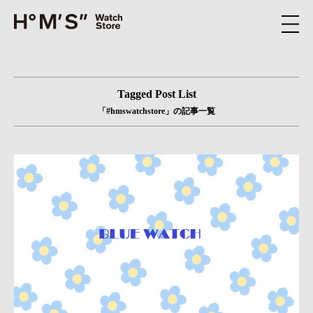
Tagged Post List
「#hmswatchstore」の記事一覧