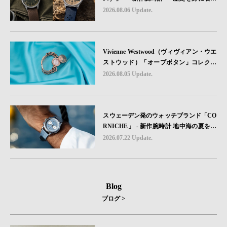
る“ -戦場を駆け抜けたWillys MBのボンネ
2026.08.06 Update.
ットと、 ノルマンディー・ユタビーチの
砂を文字盤に閉じ込めた「A-11」コレク
ション2種類が発売。
Vivienne Westwood（ヴィヴィアン・ウエ
ストウッド）「オーブボタン」コレクシ
ョンに、⽇本限定カラーのローズゴール
2026.08.05 Update.
ドが登場
スウェーデン発のウォッチブランド「CO
RNICHE」 - 新作腕時計 地中海の夏を映
す、爽やかなブルーダイヤル「Heritage C
2026.07.22 Update.
hronograph Visage Limited Edition」発売
Blog
ブログ >