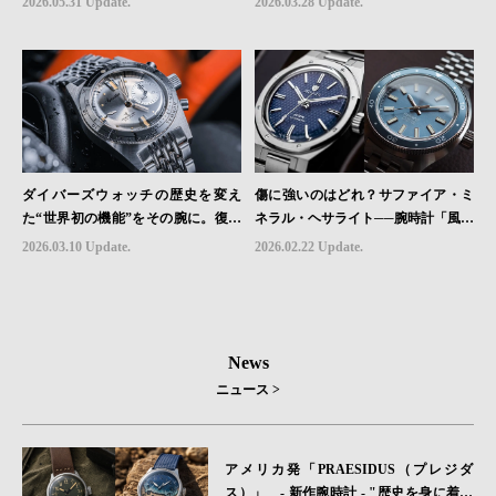
2026.05.31 Update.
2026.03.28 Update.
ダイバーズウォッチの歴史を変え
傷に強いのはどれ？サファイア・ミ
た“世界初の機能”をその腕に。復活
ネラル・ヘサライト──腕時計「風防
を遂げたAquastarの革新｜HMS Bra
素材」の本当の違い
2026.03.10 Update.
2026.02.22 Update.
nd Picks #07
News
ニュース >
アメリカ発「PRAESIDUS（プレジダ
ス）」 - 新作腕時計 - "歴史を身に着け