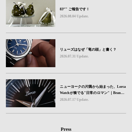
83º'" ご報告です！
2026.08.04 Update.
リューズはなぜ「竜の頭」と書く？
2026.07.31 Update.
ニューヨークの片隅から始まった、Lorca
Watchが奏でる"日常のロマン"｜Brand P
icks #08
2026.07.17 Update.
Press