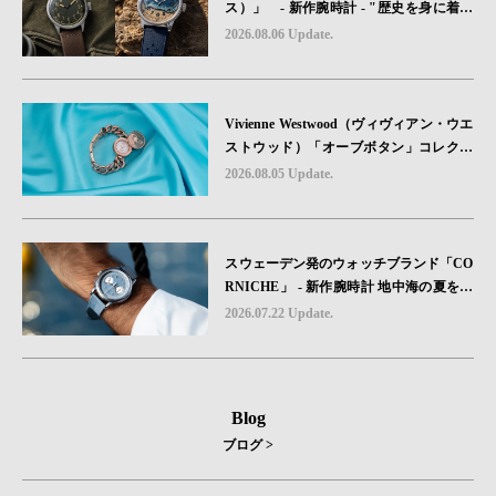
ス）」 - 新作腕時計 - "歴史を身に着け
る“ -戦場を駆け抜けたWillys MBのボンネ
2026.08.06 Update.
ットと、 ノルマンディー・ユタビーチの
砂を文字盤に閉じ込めた「A-11」コレク
ション2種類が発売。
Vivienne Westwood（ヴィヴィアン・ウエ
ストウッド）「オーブボタン」コレクシ
ョンに、⽇本限定カラーのローズゴール
2026.08.05 Update.
ドが登場
スウェーデン発のウォッチブランド「CO
RNICHE」 - 新作腕時計 地中海の夏を映
す、爽やかなブルーダイヤル「Heritage C
2026.07.22 Update.
hronograph Visage Limited Edition」発売
Blog
ブログ >