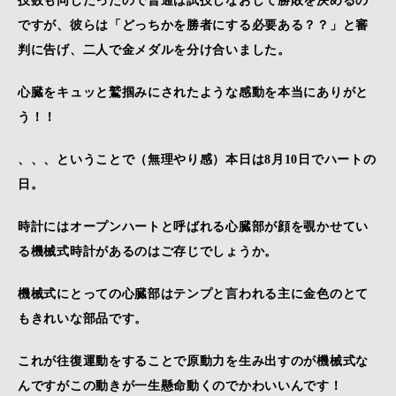
技数も同じだったので普通は試技しなおして勝敗を決めるの
ですが、彼らは「どっちかを勝者にする必要ある？？」と審
判に告げ、二人で金メダルを分け合いました。
心臓をキュッと鷲掴みにされたような感動を本当にありがと
う！！
、、、ということで（無理やり感）本日は8月10日でハートの
日。
時計にはオープンハートと呼ばれる心臓部が顔を覗かせてい
る機械式時計があるのはご存じでしょうか。
機械式にとっての心臓部はテンプと言われる主に金色のとて
もきれいな部品です。
これが往復運動をすることで原動力を生み出すのが機械式な
んですがこの動きが一生懸命動くのでかわいいんです！