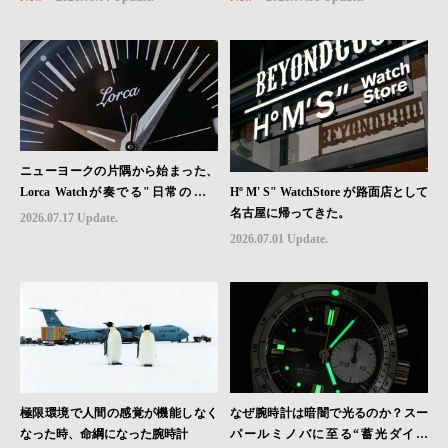
ニューヨークの片隅から始まった、
Hº M' S" WatchStore が路面店として
Lorca Watchが奏でる"日常のロマ
名古屋に帰ってきた。
ン"｜Brand Picks #08
2026.07.17 Update.
2026.07.01 Update.
極限環境で人間の感覚が機能しなく
なぜ腕時計は暗闇で光るのか？スー
なった時、命綱になった腕時計
パールミノバに至る“蓄光ダイヤ