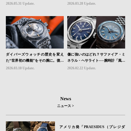
ル”の進化と物語
2026.05.31 Update.
2026.03.28 Update.
ダイバーズウォッチの歴史を変え
傷に強いのはどれ？サファイア・ミ
た“世界初の機能”をその腕に。復活
ネラル・ヘサライト──腕時計「風防
を遂げたAquastarの革新｜HMS Bra
素材」の本当の違い
2026.03.10 Update.
2026.02.22 Update.
nd Picks #07
News
ニュース >
アメリカ発「PRAESIDUS（プレジダ