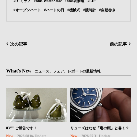
#D1ミラノ
#hms WatchStore
#hms表参道
#LIP
#オープンハート
#ハートの日
#機械式
#腕時計
#自動巻き
次の記事
前の記事
What's New
ニュース、フェア、レポートの最新情報
83º'" ご報告です！
リューズはなぜ「竜の頭」と書く？
New
2026.08.04 Update.
New
2026.07.31 Update.