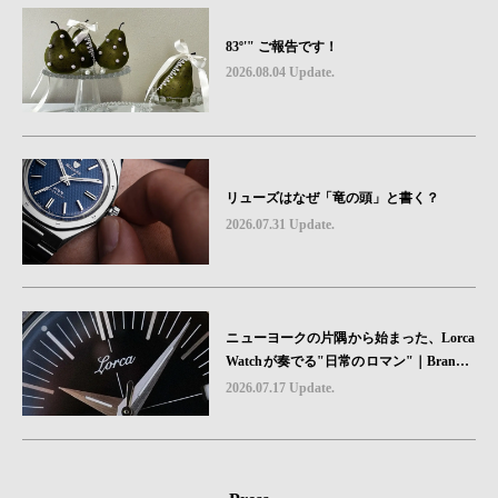
83º'" ご報告です！
2026.08.04 Update.
リューズはなぜ「竜の頭」と書く？
2026.07.31 Update.
ニューヨークの片隅から始まった、Lorca
Watchが奏でる"日常のロマン"｜Brand P
icks #08
2026.07.17 Update.