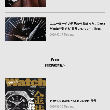
ニューヨークの片隅から始まった、Lorca
Watchが奏でる"日常のロマン"｜Brand P
icks #08
2026.07.17 Update.
Press
雑誌掲載情報 >
POWER Watch No.146 2026年3月号
2026.01.30 Update.