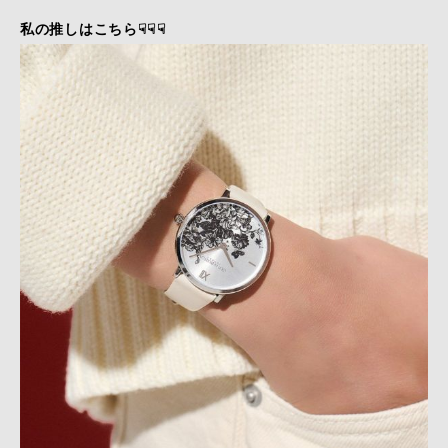
私の推しはこちら☟☟☟