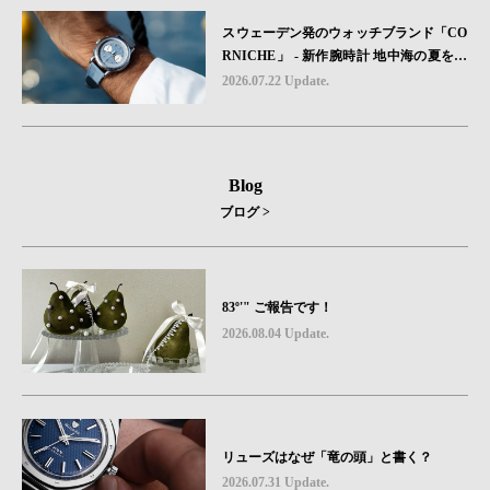
スウェーデン発のウォッチブランド「CO
RNICHE」 - 新作腕時計 地中海の夏を映
す、爽やかなブルーダイヤル「Heritage C
2026.07.22 Update.
hronograph Visage Limited Edition」発売
Blog
ブログ >
83º'" ご報告です！
2026.08.04 Update.
リューズはなぜ「竜の頭」と書く？
2026.07.31 Update.