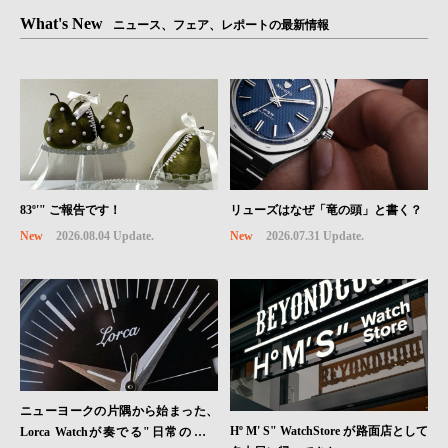
What's New
ニュース、フェア、レポートの最新情報
83º'" ご報告です！
リューズはなぜ「竜の頭」と書く？
New
2026.08.04 Update.
New
2026.07.31 Update.
ニューヨークの片隅から始まった、
Hº M' S" WatchStore が路面店として
Lorca Watchが奏でる"日常のロマ