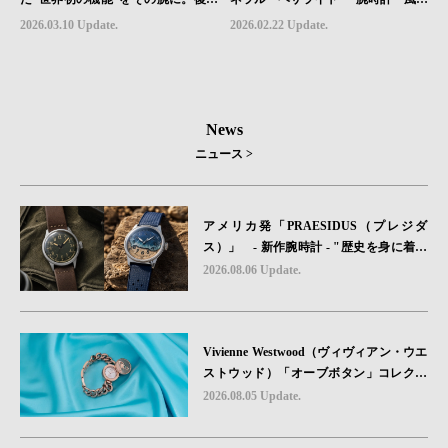
を遂げたAquastarの革新｜HMS Bra
素材」の本当の違い
2026.03.10 Update.
2026.02.22 Update.
nd Picks #07
News
ニュース >
アメリカ発「PRAESIDUS（プレジダ
ス）」 - 新作腕時計 - "歴史を身に着け
る“ -戦場を駆け抜けたWillys MBのボンネ
2026.08.06 Update.
ットと、 ノルマンディー・ユタビーチの
砂を文字盤に閉じ込めた「A-11」コレク
ション2種類が発売。
Vivienne Westwood（ヴィヴィアン・ウエ
ストウッド）「オーブボタン」コレクシ
ョンに、⽇本限定カラーのローズゴール
2026.08.05 Update.
ドが登場