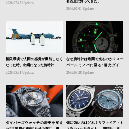
名古屋に帰ってきた。
ン"｜Brand Picks #08
2026.07.17 Update.
2026.07.01 Update.
極限環境で人間の感覚が機能しなく
なぜ腕時計は暗闇で光るのか？スー
なった時、命綱になった腕時計
パールミノバに至る“蓄光ダイヤ
ル”の進化と物語
2026.05.31 Update.
2026.03.28 Update.
ダイバーズウォッチの歴史を変え
傷に強いのはどれ？サファイア・ミ
た“世界初の機能”をその腕に。復活
ネラル・ヘサライト──腕時計「風防