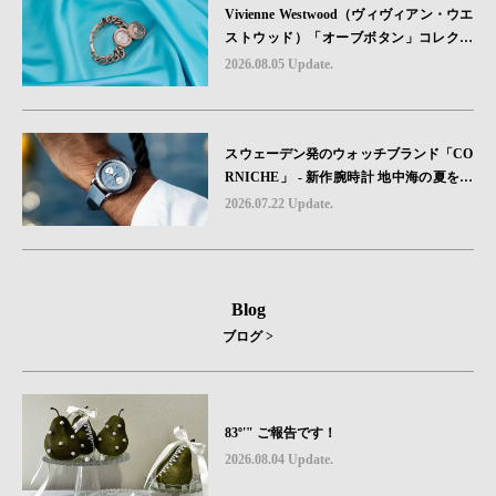
Vivienne Westwood（ヴィヴィアン・ウエ
ストウッド）「オーブボタン」コレクシ
ョンに、⽇本限定カラーのローズゴール
2026.08.05 Update.
ドが登場
スウェーデン発のウォッチブランド「CO
RNICHE」 - 新作腕時計 地中海の夏を映
す、爽やかなブルーダイヤル「Heritage C
2026.07.22 Update.
hronograph Visage Limited Edition」発売
Blog
ブログ >
83º'" ご報告です！
2026.08.04 Update.