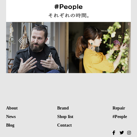
About
Brand
Repair
News
Shop list
#People
Blog
Contact