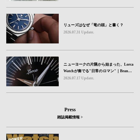
リューズはなぜ「竜の頭」と書く？
2026.07.31 Update.
ニューヨークの片隅から始まった、Lorca
Watchが奏でる"日常のロマン"｜Brand P
icks #08
2026.07.17 Update.
Press
雑誌掲載情報 >