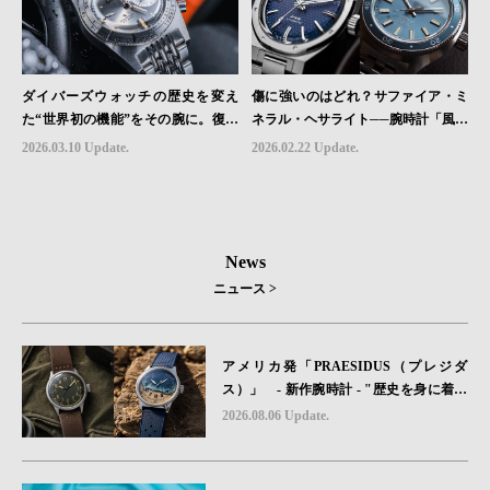
ダイバーズウォッチの歴史を変え
傷に強いのはどれ？サファイア・ミ
た“世界初の機能”をその腕に。復活
ネラル・ヘサライト──腕時計「風防
を遂げたAquastarの革新｜HMS Bra
素材」の本当の違い
2026.03.10 Update.
2026.02.22 Update.
nd Picks #07
News
ニュース >
アメリカ発「PRAESIDUS（プレジダ
ス）」 - 新作腕時計 - "歴史を身に着け
る“ -戦場を駆け抜けたWillys MBのボンネ
2026.08.06 Update.
ットと、 ノルマンディー・ユタビーチの
砂を文字盤に閉じ込めた「A-11」コレク
ション2種類が発売。