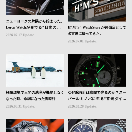
ニューヨークの片隅から始まった、
Hº M' S" WatchStore が路面店として
Lorca Watchが奏でる"日常のロマ
名古屋に帰ってきた。
ン"｜Brand Picks #08
2026.07.17 Update.
2026.07.01 Update.
極限環境で人間の感覚が機能しなく
なぜ腕時計は暗闇で光るのか？スー
なった時、命綱になった腕時計
パールミノバに至る“蓄光ダイヤ
ル”の進化と物語
2026.05.31 Update.
2026.03.28 Update.