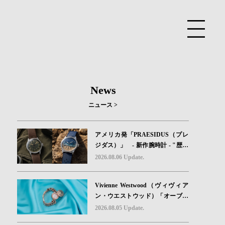
News
ニュース >
アメリカ発「PRAESIDUS（プレ
ジダス）」 - 新作腕時計 - "歴史
を身に着ける“ -戦場を駆け抜けた
2026.08.06 Update.
Willys MBのボンネットと、 ノル
マンディー・ユタビーチの砂を文
Vivienne Westwood（ヴィヴィア
字盤に閉じ込めた「A-11」コレク
ン・ウエストウッド）「オーブボ
ション2種類が発売。
タン」コレクションに、⽇本限定
2026.08.05 Update.
カラーのローズゴールドが登場