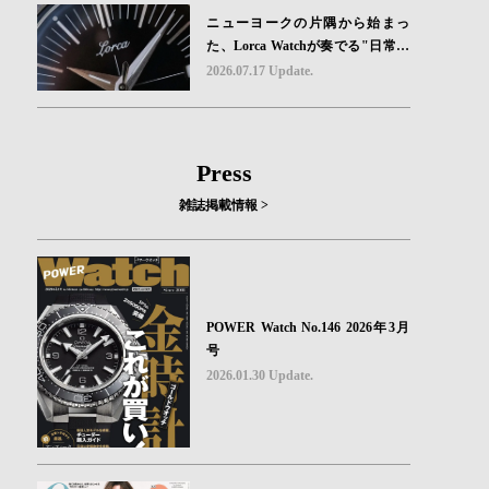
ニューヨークの片隅から始まっ
た、Lorca Watchが奏でる"日常の
ロマン"｜Brand Picks #08
2026.07.17 Update.
Press
雑誌掲載情報 >
POWER Watch No.146 2026年3月
号
2026.01.30 Update.