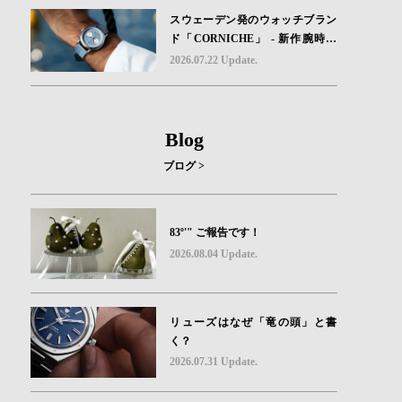
スウェーデン発のウォッチブラン
ド「CORNICHE」 - 新作腕時計
地中海の夏を映す、爽やかなブル
2026.07.22 Update.
ーダイヤル「Heritage Chronograp
h Visage Limited Edition」発売
Blog
ブログ >
83º'" ご報告です！
2026.08.04 Update.
リューズはなぜ「竜の頭」と書
く？
2026.07.31 Update.