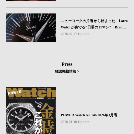
ニューヨークの片隅から始まった、Lorca
Watchが奏でる"日常のロマン"｜Brand P
icks #08
2026.07.17 Update.
Press
雑誌掲載情報 >
POWER Watch No.146 2026年3月号
2026.01.30 Update.