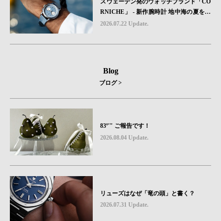
スウェーデン発のウォッチブランド「CO
RNICHE」 - 新作腕時計 地中海の夏を映
す、爽やかなブルーダイヤル「Heritage C
2026.07.22 Update.
hronograph Visage Limited Edition」発売
Blog
ブログ >
83º'" ご報告です！
2026.08.04 Update.
リューズはなぜ「竜の頭」と書く？
2026.07.31 Update.