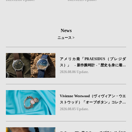
News
ニュース >
アメリカ発「PRAESIDUS（プレジダ
ス）」 - 新作腕時計 - "歴史を身に着け
る“ -戦場を駆け抜けたWillys MBのボンネ
2026.08.06 Update.
ットと、 ノルマンディー・ユタビーチの
砂を文字盤に閉じ込めた「A-11」コレク
ション2種類が発売。
Vivienne Westwood（ヴィヴィアン・ウエ
ストウッド）「オーブボタン」コレクシ
ョンに、⽇本限定カラーのローズゴール
2026.08.05 Update.
ドが登場