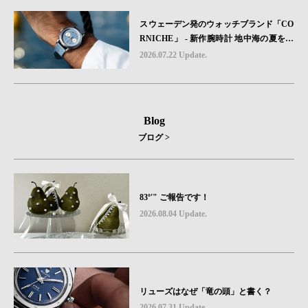
スウェーデン発のウォッチブランド「CO
RNICHE」 - 新作腕時計 地中海の夏を映
す、爽やかなブルーダイヤル「Heritage C
2026.07.22 Update.
hronograph Visage Limited Edition」発売
Blog
ブログ >
83º'" ご報告です！
2026.08.04 Update.
リューズはなぜ「竜の頭」と書く？
2026.07.31 Update.