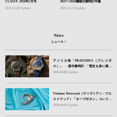
CLASSY. 2026年2月号
2025〜2026機械式腕時計年鑑
2025.12.26 Update.
2025.12.23 Update.
News
ニュース >
アメリカ発「PRAESIDUS（プレジダ
ス）」 - 新作腕時計 - "歴史を身に着け
る“ -戦場を駆け抜けたWillys MBのボンネ
2026.08.06 Update.
ットと、 ノルマンディー・ユタビーチの
砂を文字盤に閉じ込めた「A-11」コレク
ション2種類が発売。
Vivienne Westwood（ヴィヴィアン・ウエ
ストウッド）「オーブボタン」コレクシ
ョンに、⽇本限定カラーのローズゴール
2026.08.05 Update.
ドが登場