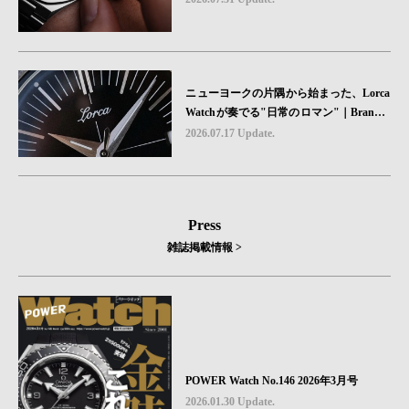
ニューヨークの片隅から始まった、Lorca
Watchが奏でる"日常のロマン"｜Brand P
icks #08
2026.07.17 Update.
Press
雑誌掲載情報 >
POWER Watch No.146 2026年3月号
2026.01.30 Update.