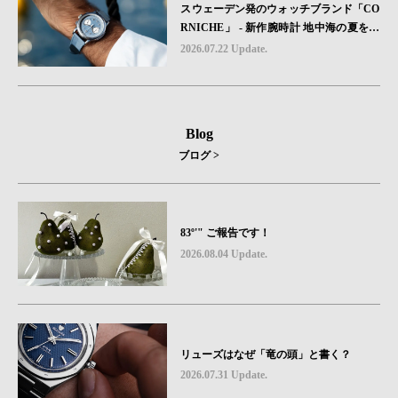
スウェーデン発のウォッチブランド「CO
RNICHE」 - 新作腕時計 地中海の夏を映
す、爽やかなブルーダイヤル「Heritage C
2026.07.22 Update.
hronograph Visage Limited Edition」発売
Blog
ブログ >
83º'" ご報告です！
2026.08.04 Update.
リューズはなぜ「竜の頭」と書く？
2026.07.31 Update.