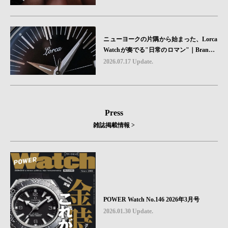
ニューヨークの片隅から始まった、Lorca
Watchが奏でる"日常のロマン"｜Brand P
icks #08
2026.07.17 Update.
Press
雑誌掲載情報 >
POWER Watch No.146 2026年3月号
2026.01.30 Update.