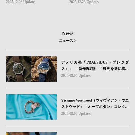
2025.12.26 Update.
2025.12.23 Update.
News
ニュース >
アメリカ発「PRAESIDUS（プレジダ
ス）」 - 新作腕時計 - "歴史を身に着け
る“ -戦場を駆け抜けたWillys MBのボンネ
2026.08.06 Update.
ットと、 ノルマンディー・ユタビーチの
砂を文字盤に閉じ込めた「A-11」コレク
ション2種類が発売。
Vivienne Westwood（ヴィヴィアン・ウエ
ストウッド）「オーブボタン」コレクシ
ョンに、⽇本限定カラーのローズゴール
2026.08.05 Update.
ドが登場