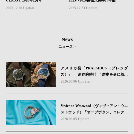
CLASSY. 2026年2月号
2025〜2026機械式腕時計年鑑
2025.12.26 Update.
2025.12.23 Update.
News
ニュース >
アメリカ発「PRAESIDUS（プレジダ
ス）」 - 新作腕時計 - "歴史を身に着け
る“ -戦場を駆け抜けたWillys MBのボンネ
2026.08.06 Update.
ットと、 ノルマンディー・ユタビーチの
砂を文字盤に閉じ込めた「A-11」コレク
ション2種類が発売。
Vivienne Westwood（ヴィヴィアン・ウエ
ストウッド）「オーブボタン」コレクシ
ョンに、⽇本限定カラーのローズゴール
2026.08.05 Update.
ドが登場