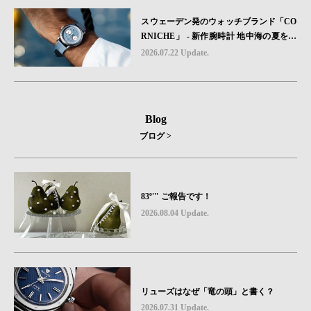
スウェーデン発のウォッチブランド「CO
RNICHE」 - 新作腕時計 地中海の夏を映
す、爽やかなブルーダイヤル「Heritage C
2026.07.22 Update.
hronograph Visage Limited Edition」発売
Blog
ブログ >
83º'" ご報告です！
2026.08.04 Update.
リューズはなぜ「竜の頭」と書く？
2026.07.31 Update.