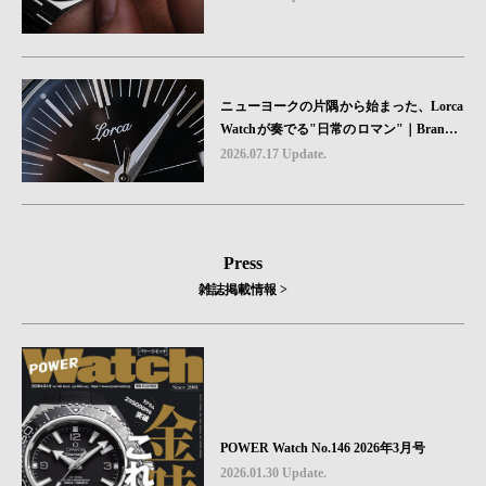
ニューヨークの片隅から始まった、Lorca
Watchが奏でる"日常のロマン"｜Brand P
icks #08
2026.07.17 Update.
Press
雑誌掲載情報 >
POWER Watch No.146 2026年3月号
2026.01.30 Update.