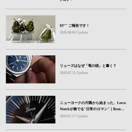
83º'" ご報告です！
2026.08.04 Update.
リューズはなぜ「竜の頭」と書く？
2026.07.31 Update.
ニューヨークの片隅から始まった、Lorca
Watchが奏でる"日常のロマン"｜Brand P
icks #08
2026.07.17 Update.