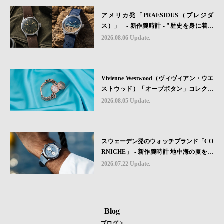
アメリカ発「PRAESIDUS（プレジダ
ス）」 - 新作腕時計 - "歴史を身に着け
る“ -戦場を駆け抜けたWillys MBのボンネ
2026.08.06 Update.
ットと、 ノルマンディー・ユタビーチの
砂を文字盤に閉じ込めた「A-11」コレク
ション2種類が発売。
Vivienne Westwood（ヴィヴィアン・ウエ
ストウッド）「オーブボタン」コレクシ
ョンに、⽇本限定カラーのローズゴール
2026.08.05 Update.
ドが登場
スウェーデン発のウォッチブランド「CO
RNICHE」 - 新作腕時計 地中海の夏を映
す、爽やかなブルーダイヤル「Heritage C
2026.07.22 Update.
hronograph Visage Limited Edition」発売
Blog
ブログ >