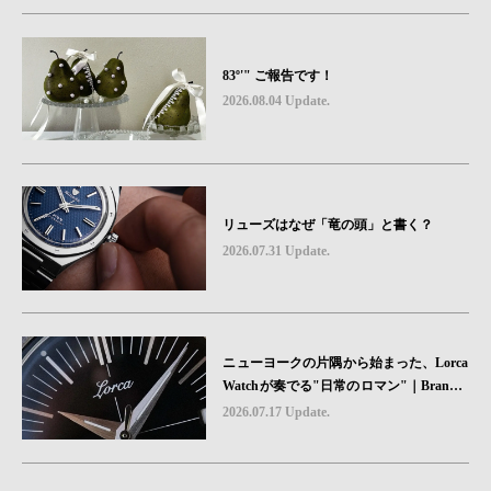
83º'" ご報告です！
2026.08.04 Update.
リューズはなぜ「竜の頭」と書く？
2026.07.31 Update.
ニューヨークの片隅から始まった、Lorca
Watchが奏でる"日常のロマン"｜Brand P
icks #08
2026.07.17 Update.