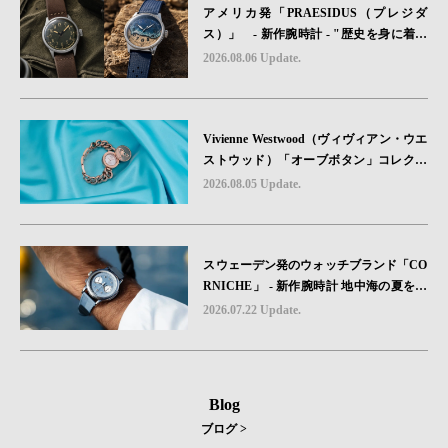
アメリカ発「PRAESIDUS（プレジダ
ス）」 - 新作腕時計 - "歴史を身に着け
る“ -戦場を駆け抜けたWillys MBのボンネ
2026.08.06 Update.
ットと、 ノルマンディー・ユタビーチの
砂を文字盤に閉じ込めた「A-11」コレク
ション2種類が発売。
Vivienne Westwood（ヴィヴィアン・ウエ
ストウッド）「オーブボタン」コレクシ
ョンに、⽇本限定カラーのローズゴール
2026.08.05 Update.
ドが登場
スウェーデン発のウォッチブランド「CO
RNICHE」 - 新作腕時計 地中海の夏を映
す、爽やかなブルーダイヤル「Heritage C
2026.07.22 Update.
hronograph Visage Limited Edition」発売
Blog
ブログ >