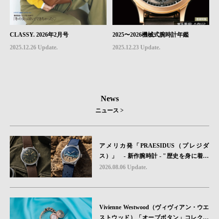
CLASSY. 2026年2月号
2025〜2026機械式腕時計年鑑
2025.12.26 Update.
2025.12.23 Update.
News
ニュース >
アメリカ発「PRAESIDUS（プレジダ
ス）」 - 新作腕時計 - "歴史を身に着け
る“ -戦場を駆け抜けたWillys MBのボンネ
2026.08.06 Update.
ットと、 ノルマンディー・ユタビーチの
砂を文字盤に閉じ込めた「A-11」コレク
ション2種類が発売。
Vivienne Westwood（ヴィヴィアン・ウエ
ストウッド）「オーブボタン」コレクシ