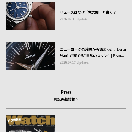
リューズはなぜ「竜の頭」と書く？
2026.07.31 Update.
ニューヨークの片隅から始まった、Lorca
Watchが奏でる"日常のロマン"｜Brand P
icks #08
2026.07.17 Update.
Press
雑誌掲載情報 >