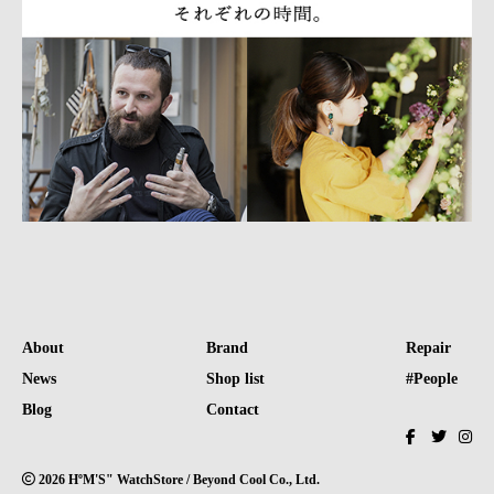
About
Brand
Repair
News
Shop list
#People
Blog
Contact
2026 HºM'S" WatchStore / Beyond Cool Co., Ltd.