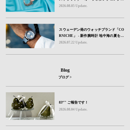
ョンに、⽇本限定カラーのローズゴール
2026.08.05 Update.
ドが登場
スウェーデン発のウォッチブランド「CO
RNICHE」 - 新作腕時計 地中海の夏を映
す、爽やかなブルーダイヤル「Heritage C
2026.07.22 Update.
hronograph Visage Limited Edition」発売
Blog
ブログ >
83º'" ご報告です！
2026.08.04 Update.