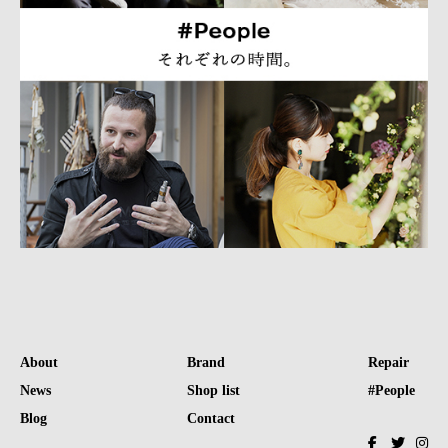
About
Brand
Repair
News
Shop list
#People
Blog
Contact