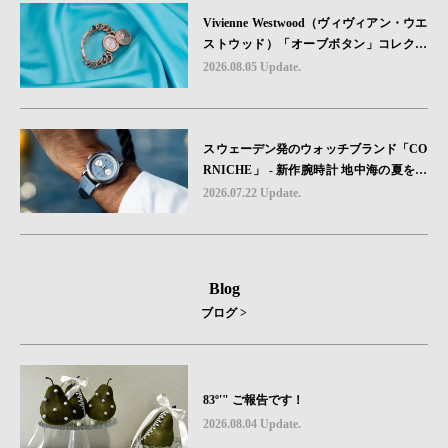
ション2種類が発売。
Vivienne Westwood（ヴィヴィアン・ウエ
ストウッド）「オーブボタン」コレクシ
ョンに、⽇本限定カラーのローズゴール
2026.08.05 Update.
ドが登場
スウェーデン発のウォッチブランド「CO
RNICHE」 - 新作腕時計 地中海の夏を映
す、爽やかなブルーダイヤル「Heritage C
2026.07.22 Update.
hronograph Visage Limited Edition」発売
Blog
ブログ >
83º'" ご報告です！
2026.08.04 Update.