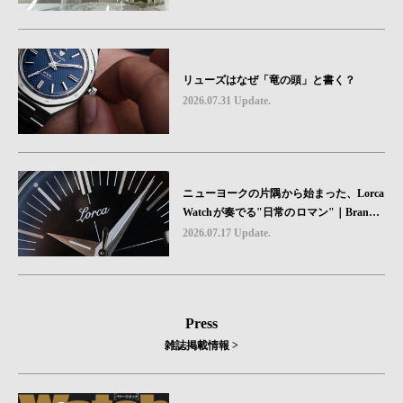
リューズはなぜ「竜の頭」と書く？
2026.07.31 Update.
ニューヨークの片隅から始まった、Lorca
Watchが奏でる"日常のロマン"｜Brand P
icks #08
2026.07.17 Update.
Press
雑誌掲載情報 >