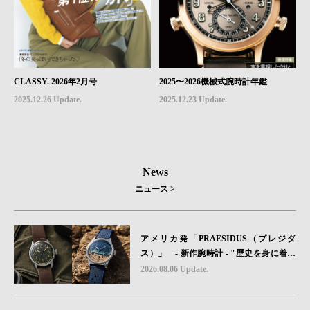
CLASSY. 2026年2月号
2025〜2026機械式腕時計年鑑
2025.12.26 Update.
2025.12.23 Update.
News
ニュース >
アメリカ発「PRAESIDUS（プレジダ
ス）」 - 新作腕時計 - "歴史を身に着け
る“ -戦場を駆け抜けたWillys MBのボンネ
2026.08.06 Update.
ットと、 ノルマンディー・ユタビーチの
砂を文字盤に閉じ込めた「A-11」コレク