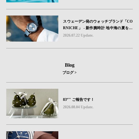
ドが登場
スウェーデン発のウォッチブランド「CO
RNICHE」 - 新作腕時計 地中海の夏を映
す、爽やかなブルーダイヤル「Heritage C
2026.07.22 Update.
hronograph Visage Limited Edition」発売
Blog
ブログ >
83º'" ご報告です！
2026.08.04 Update.