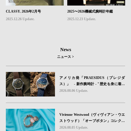
CLASSY. 2026年2月号
2025〜2026機械式腕時計年鑑
2025.12.26 Update.
2025.12.23 Update.
News
ニュース >
アメリカ発「PRAESIDUS（プレジダ
ス）」 - 新作腕時計 - "歴史を身に着け
る“ -戦場を駆け抜けたWillys MBのボンネ
2026.08.06 Update.
ットと、 ノルマンディー・ユタビーチの
砂を文字盤に閉じ込めた「A-11」コレク
ション2種類が発売。
Vivienne Westwood（ヴィヴィアン・ウエ
ストウッド）「オーブボタン」コレクシ
ョンに、⽇本限定カラーのローズゴール
2026.08.05 Update.