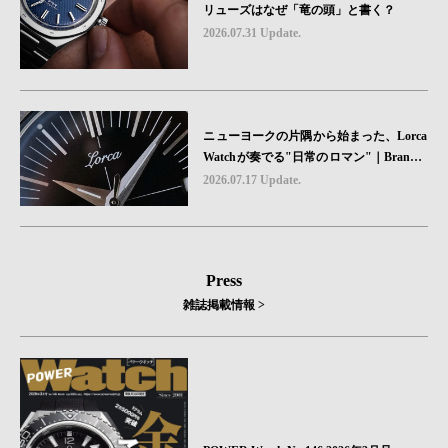
リューズはなぜ「竜の頭」と書く？
2026.07.31 Update.
ニューヨークの片隅から始まった、Lorca
Watchが奏でる"日常のロマン"｜Brand P
icks #08
2026.07.17 Update.
Press
雑誌掲載情報 >