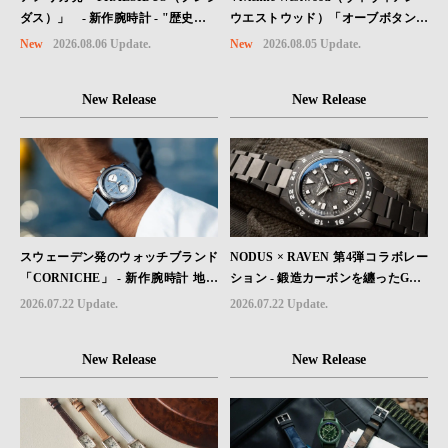
ウエストウッド）「オーブボタン」
ダス）」 - 新作腕時計 - "歴史を身
コレクションに、⽇本限定カラーの
に着ける“ -戦場を駆け抜けたWillys
New
2026.08.05 Update.
New
2026.08.06 Update.
ローズゴールドが登場
MBのボンネットと、 ノルマンディ
ー・ユタビーチの砂を文字盤に閉じ
New Release
New Release
込めた「A-11」コレクション2種類
が発売。
スウェーデン発のウォッチブランド
NODUS × RAVEN 第4弾コラボレー
「CORNICHE」 - 新作腕時計 地中
ション - 鍛造カーボンを纏ったGMT
海の夏を映す、爽やかなブルーダイ
ウォッチ「TRAILTREKKER CARB
2026.07.22 Update.
2026.07.22 Update.
ヤル「Heritage Chronograph Visage
ON」が登場
Limited Edition」発売
New Release
New Release