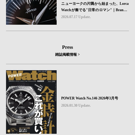
ニューヨークの片隅から始まった、Lorca
Watchが奏でる"日常のロマン"｜Brand P
icks #08
2026.07.17 Update.
Press
雑誌掲載情報 >
POWER Watch No.146 2026年3月号
2026.01.30 Update.