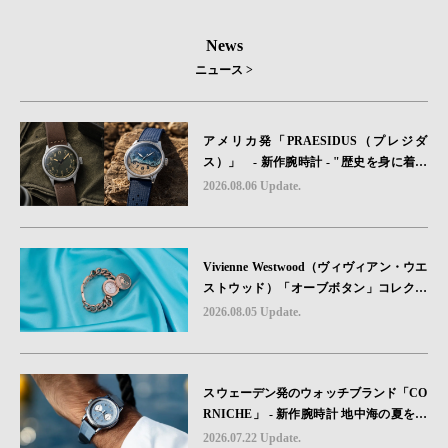
News
ニュース >
アメリカ発「PRAESIDUS（プレジダ
ス）」 - 新作腕時計 - "歴史を身に着け
る“ -戦場を駆け抜けたWillys MBのボンネ
2026.08.06 Update.
ットと、 ノルマンディー・ユタビーチの
砂を文字盤に閉じ込めた「A-11」コレク
ション2種類が発売。
Vivienne Westwood（ヴィヴィアン・ウエ
ストウッド）「オーブボタン」コレクシ
ョンに、⽇本限定カラーのローズゴール
2026.08.05 Update.
ドが登場
スウェーデン発のウォッチブランド「CO
RNICHE」 - 新作腕時計 地中海の夏を映
す、爽やかなブルーダイヤル「Heritage C
2026.07.22 Update.