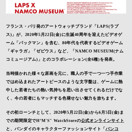
フランス・パリ発のアートウォッチブランド「LAPS(ラプ
ス)」が、2020年5月22日(金)に生誕40周年を迎えたビデオゲ
ーム「パックマン」を含む、80年代を代表するビデオゲーム
「ギャラガ」「ゼビウス」など、「NAMCO MUSEUM(ナム
コミュージアム)」とのコラボレーション(全6種)を発表。
当時描かれた様々な原画を元に、職人の手で一つ一つ手作業
ではめ込まれたアートピースのような文字盤は、ゲームに熱
中した若者たちの熱い気持ちを思い出させてくれるだけでな
く、今の若者にもマッチする色褪せない魅力を放ちます。
その初ローンチとして、2020年5月22日(金)から6月5日(金)ま
での期間限定でH°M'S" WatchStoreの
公式オンラインサイト
と、バンダイのキャラクターファッションサイト「
バンコ