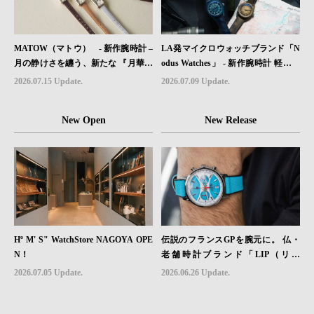
MATOW（マトウ） - 新作腕時計 –
LA発マイクロウォッチブランド「N
月の静けさを纏う、新たな 『月華』
odus Watches」 - 新作腕時計 軽さと
レザーモデル４型登場。
堅牢性を両立したフィールドウォッ
2026.07.15 Update.
2026.07.09 Update.
チ「Sector II Field Titanium」が登場
New Open
New Release
Hº M' S" WatchStore NAGOYA OPE
伝説のフランスGPを腕元に。 仏・
N！
老舗時計ブランド「LIP（リッ
プ）」、世界限定1,906本のクロノグ
2026.07.05 Update.
2026.06.26 Update.
ラフ『ラリー・メカ・クォーツ』を6
月26日（金）発売