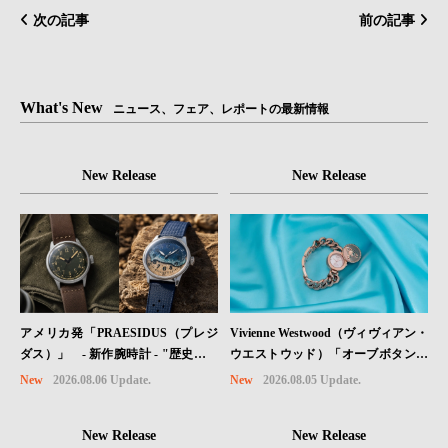
次の記事
前の記事
What's New
ニュース、フェア、レポートの最新情報
New Release
New Release
Vivienne Westwood（ヴィヴィアン・
アメリカ発「PRAESIDUS（プレジ
ウエストウッド）「オーブボタン」
ダス）」 - 新作腕時計 - "歴史を身
コレクションに、⽇本限定カラーの
に着ける“ -戦場を駆け抜けたWillys
New
2026.08.05 Update.
New
2026.08.06 Update.
ローズゴールドが登場
MBのボンネットと、 ノルマンディ
ー・ユタビーチの砂を文字盤に閉じ
New Release
New Release
込めた「A-11」コレクション2種類