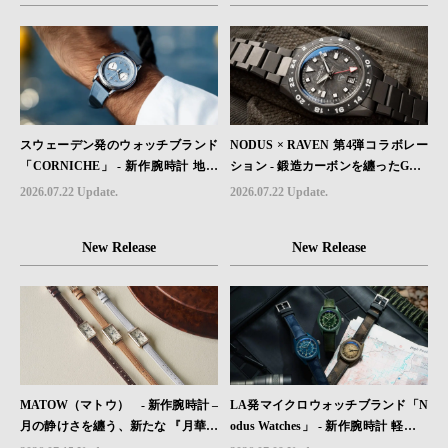
が発売。
スウェーデン発のウォッチブランド
NODUS × RAVEN 第4弾コラボレー
「CORNICHE」 - 新作腕時計 地中
ション - 鍛造カーボンを纏ったGMT
海の夏を映す、爽やかなブルーダイ
ウォッチ「TRAILTREKKER CARB
2026.07.22 Update.
2026.07.22 Update.
ヤル「Heritage Chronograph Visage
ON」が登場
Limited Edition」発売
New Release
New Release
MATOW（マトウ） - 新作腕時計 –
LA発マイクロウォッチブランド「N
月の静けさを纏う、新たな 『月華』
odus Watches」 - 新作腕時計 軽さと
レザーモデル４型登場。
堅牢性を両立したフィールドウォッ