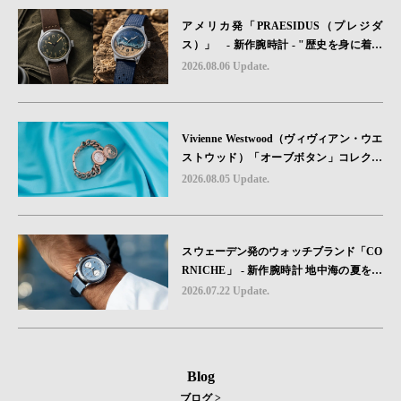
アメリカ発「PRAESIDUS（プレジダ
ス）」 - 新作腕時計 - "歴史を身に着け
る“ -戦場を駆け抜けたWillys MBのボンネ
2026.08.06 Update.
ットと、 ノルマンディー・ユタビーチの
砂を文字盤に閉じ込めた「A-11」コレク
ション2種類が発売。
Vivienne Westwood（ヴィヴィアン・ウエ
ストウッド）「オーブボタン」コレクシ
ョンに、⽇本限定カラーのローズゴール
2026.08.05 Update.
ドが登場
スウェーデン発のウォッチブランド「CO
RNICHE」 - 新作腕時計 地中海の夏を映
す、爽やかなブルーダイヤル「Heritage C
2026.07.22 Update.
hronograph Visage Limited Edition」発売
Blog
ブログ >