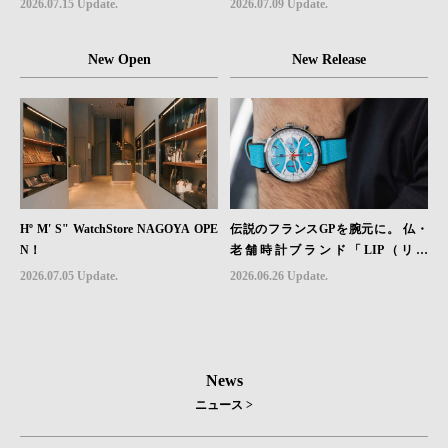
2026.07.15 Update.
2026.07.09 Update.
チ「Sector II Field Titanium」が登場
New Open
New Release
Hº M' S" WatchStore NAGOYA OPE
伝説のフランスGPを腕元に。 仏・
N！
老舗時計ブランド「LIP（リッ
プ）」、世界限定1,906本のクロノグ
2026.07.05 Update.
2026.06.26 Update.
ラフ『ラリー・メカ・クォーツ』を6
月26日（金）発売
News
ニュース >