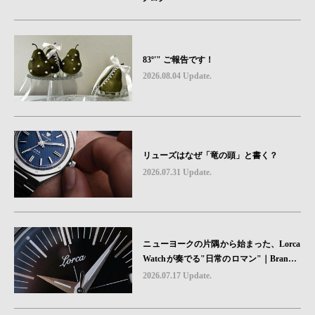
83º'" ご報告です！
2026.08.04 Update.
リューズはなぜ「竜の頭」と書く？
2026.07.31 Update.
ニューヨークの片隅から始まった、Lorca
Watchが奏でる"日常のロマン"｜Brand P
icks #08
2026.07.17 Update.