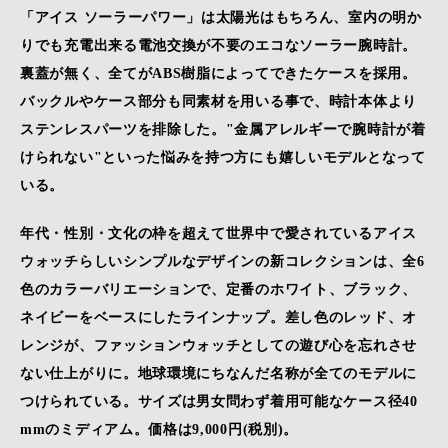
「アイス ソーラーパワー」は太陽光はもちろん、室内の明か
りでも充電出来る電池交換が不要のエコなソーラー腕時計。
裏蓋が無く、全てがABS樹脂によってできたケースを採用。
バックルやケース部分も同素材を用いる事で、時計本体より
ステンレスパーツを排除した。"金属アレルギーで腕時計が着
けられない"といった悩みを持つ方にも嬉しいモデルとなって
いる。
年代・性別・文化の枠を超えて世界中で愛されているアイス
ウォッチらしいシンプルなデザインの新コレクションは、全6
色のカラーバリエーションで、定番のホワイト、ブラック、
ネイビーをベースにしたラインナップ。差し色のレッド、オ
レンジが、ファッションウォッチとしての遊び心を忘れさせ
ない仕上がりに。地球環境にちなんだ名称が全てのモデルに
つけられている。サイズは男女問わず着用可能なケース径40
mmのミディアム。価格は9,000円(税別)。