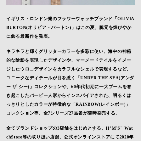
イギリス・ロンドン発のフラワーウォッチブランド「OLIVIA
BURTON(オリビア・バートン)」はこの夏、腕元を煌びやか
に飾る最新作を発表。
キラキラと輝くグリッターカラーを多彩に使い、海中の神秘
的な陰影を表現したデザインや、マーメードテイルをイメー
ジしたウロコデザインをカラフルなシェルで表現するなど、
ユニークなディテールが目を惹く「UNDER THE SEA(アンダ
ー ザ シー)」コレクションや、60年代初期に一大ブームを巻
き起こしたバービー人形からインスパイアされた、明るくは
っきりとしたカラーが特徴的な「RAINBOW(レインボー)」
コレクション等、全7シリーズ27品番が随時発売する。
全てブランドショップの3店舗をはじめとする、H°M'S" Wat
chStore等の取り扱い店舗、
公式オンラインストア
にて2020年