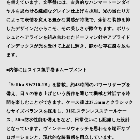
を備えています。文字盤には、古典的なハンマートーンダイ
ヤルを思わせる繊細なグレイン仕上げを採用。光の当たり方
によって表情を変える豊かな質感が特徴で、余計な装飾を排
したデザインだからこそ、その美しさが際立ちます。ポリッ
シュとヘアラインを組み合わせたドーフィン針やアプライド
インデックスが光を受けて上品に輝き、静かな存在感を放ち
ます。
■内部にはスイス製手巻きムーブメント
「Sellita SW210-1B」を搭載。約48時間のパワーリザーブを
備え、日々の巻き上げという所作を通じて機械と対話する時
間を楽しむことができます。ケース径は37.5mmとクラシック
なサイズバランスを採用し、316Lステンレススチールケー
ス、50m防水性能を備えるなど、日常使いにも配慮した設計
となっています。ヴィンテージウォッチを思わせる端正なプ
ロポーションと、現代的な装着感を両立しています。