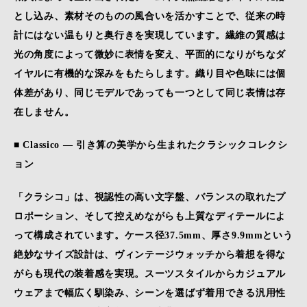
とし込み、素材そのものの風合いを活かすことで、従来の時
計にはない温もりと奥行きを実現しています。繊維の質感は
光の角度によって微妙に表情を変え、平面的になりがちなダ
イヤルに有機的な深みをもたらします。織り目や色味には個
体差があり、同じモデルであっても一つとして同じ表情は存
在しません。
■ Classico ― 引き算の美学から生まれたクラシックコレクシ
ョン
「クラシコ」は、視認性の高い文字盤、バランスの取れたプ
ロポーション、そして控えめながらも上質なディテールによ
って構成されています。ケース径37.5mm、厚さ9.9mmという
絶妙なサイズ設計は、ヴィンテージウォッチから着想を得な
がらも現代の装着感を実現。スーツスタイルからカジュアル
ウェアまで幅広く馴染み、シーンを選ばず着用できる汎用性