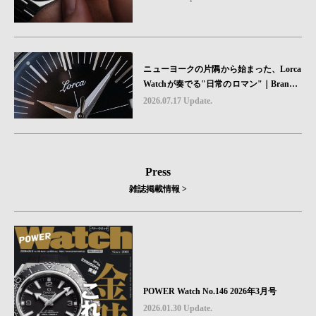
ニューヨークの片隅から始まった、Lorca
Watchが奏でる"日常のロマン"｜Brand P
icks #08
2026.07.17 Update.
Press
雑誌掲載情報 >
POWER Watch No.146 2026年3月号
2026.01.30 Update.