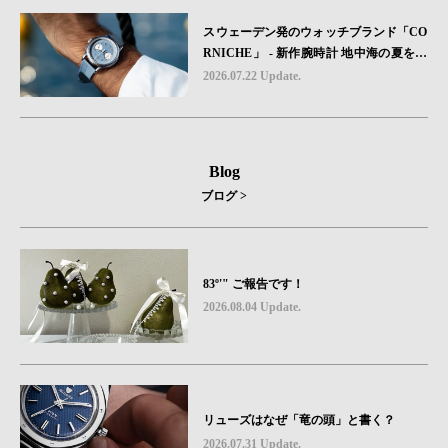
スウェーデン発のウォッチブランド「CO
RNICHE」 - 新作腕時計 地中海の夏を映
す、爽やかなブルーダイヤル「Heritage C
2026.07.22 Update.
hronograph Visage Limited Edition」発売
Blog
ブログ >
83º'" ご報告です！
2026.08.04 Update.
リューズはなぜ「竜の頭」と書く？
2026.07.31 Update.