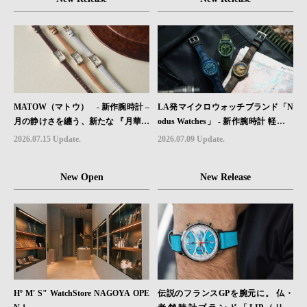
MATOW（マトウ） - 新作腕時計 –
LA発マイクロウォッチブランド「N
月の静けさを纏う、新たな 『月華』
odus Watches」 - 新作腕時計 軽さと
レザーモデル４型登場。
堅牢性を両立したフィールドウォッ
2026.07.15 Update.
2026.07.09 Update.
チ「Sector II Field Titanium」が登場
New Open
New Release
Hº M' S" WatchStore NAGOYA OPE
伝説のフランスGPを腕元に。 仏・