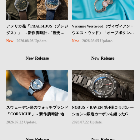
Vivienne Westwood（ヴィヴィアン・
アメリカ発「PRAESIDUS（プレジ
ウエストウッド）「オーブボタン」
ダス）」 - 新作腕時計 - "歴史を身
コレクションに、⽇本限定カラーの
に着ける“ -戦場を駆け抜けたWillys
New
2026.08.05 Update.
New
2026.08.06 Update.
ローズゴールドが登場
MBのボンネットと、 ノルマンディ
ー・ユタビーチの砂を文字盤に閉じ
New Release
New Release
込めた「A-11」コレクション2種類
が発売。
スウェーデン発のウォッチブランド
NODUS × RAVEN 第4弾コラボレー
「CORNICHE」 - 新作腕時計 地中
ション - 鍛造カーボンを纏ったGMT
海の夏を映す、爽やかなブルーダイ
ウォッチ「TRAILTREKKER CARB
2026.07.22 Update.
2026.07.22 Update.
ヤル「Heritage Chronograph Visage
ON」が登場
Limited Edition」発売
New Release
New Release