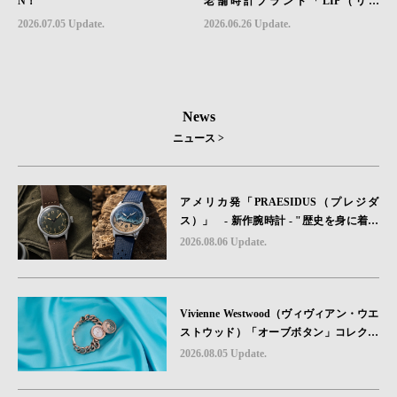
N！
老舗時計ブランド「LIP（リッ
プ）」、世界限定1,906本のクロノグ
2026.07.05 Update.
2026.06.26 Update.
ラフ『ラリー・メカ・クォーツ』を6
月26日（金）発売
News
ニュース >
アメリカ発「PRAESIDUS（プレジダ
ス）」 - 新作腕時計 - "歴史を身に着け
る“ -戦場を駆け抜けたWillys MBのボンネ
2026.08.06 Update.
ットと、 ノルマンディー・ユタビーチの
砂を文字盤に閉じ込めた「A-11」コレク
ション2種類が発売。
Vivienne Westwood（ヴィヴィアン・ウエ
ストウッド）「オーブボタン」コレクシ
ョンに、⽇本限定カラーのローズゴール
2026.08.05 Update.
ドが登場