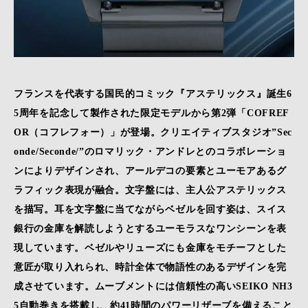
フランスを代表する国民的コミック『アステリックス』誕生6
5周年を記念して製作された限定モデルから第2弾「COFREF
OR（コフレフォー）」が登場。クリエイティブスタジオ”Sec
onde/Seconde/”のロマリック・アンドレとのコラボレーショ
ンによりデザインされ、アールデコの要素とユーモアあるグ
ラフィック表現が融合。文字盤には、主人公アステリックス
を描写。耳を文字盤に当てながらベゼルを回す姿は、スイス
銀行の金庫を解読しようとするユーモラスなワンシーンを表
現しています。ベゼルやリューズにも金庫をモチーフとした
意匠が取り入れられ、時計全体で物語性のあるデザインを完
成させています。ムーブメントには信頼性の高いSEIKO NH3
5自動巻きを搭載し、約41時間のパワーリザーブを備えること