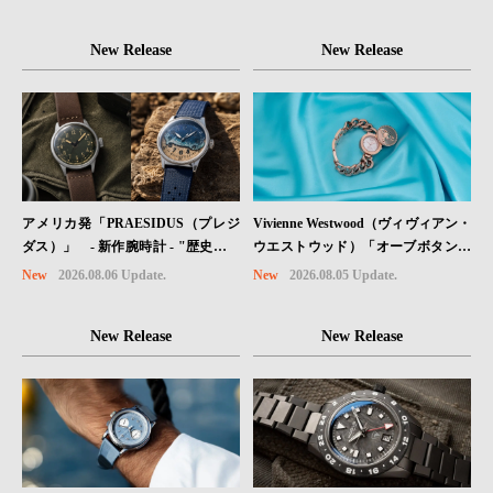
New Release
New Release
Vivienne Westwood（ヴィヴィアン・
アメリカ発「PRAESIDUS（プレジ
ウエストウッド）「オーブボタン」
ダス）」 - 新作腕時計 - "歴史を身
コレクションに、⽇本限定カラーの
に着ける“ -戦場を駆け抜けたWillys
New
2026.08.05 Update.
New
2026.08.06 Update.
ローズゴールドが登場
MBのボンネットと、 ノルマンディ
ー・ユタビーチの砂を文字盤に閉じ
New Release
New Release
込めた「A-11」コレクション2種類
が発売。