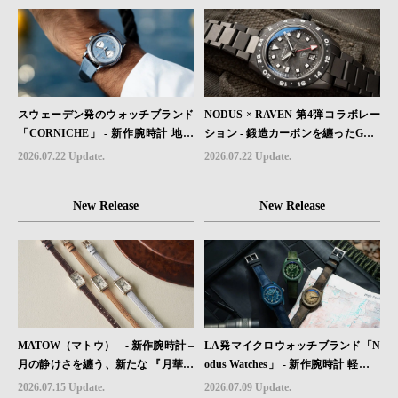
スウェーデン発のウォッチブランド
NODUS × RAVEN 第4弾コラボレー
「CORNICHE」 - 新作腕時計 地中
ション - 鍛造カーボンを纏ったGMT
海の夏を映す、爽やかなブルーダイ
ウォッチ「TRAILTREKKER CARB
2026.07.22 Update.
2026.07.22 Update.
ヤル「Heritage Chronograph Visage
ON」が登場
Limited Edition」発売
New Release
New Release
MATOW（マトウ） - 新作腕時計 –
LA発マイクロウォッチブランド「N
月の静けさを纏う、新たな 『月華』
odus Watches」 - 新作腕時計 軽さと
レザーモデル４型登場。
堅牢性を両立したフィールドウォッ
2026.07.15 Update.
2026.07.09 Update.