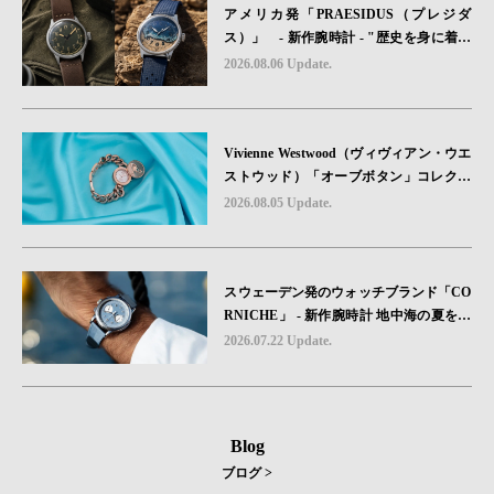
アメリカ発「PRAESIDUS（プレジダ
ス）」 - 新作腕時計 - "歴史を身に着け
る“ -戦場を駆け抜けたWillys MBのボンネ
2026.08.06 Update.
ットと、 ノルマンディー・ユタビーチの
砂を文字盤に閉じ込めた「A-11」コレク
ション2種類が発売。
Vivienne Westwood（ヴィヴィアン・ウエ
ストウッド）「オーブボタン」コレクシ
ョンに、⽇本限定カラーのローズゴール
2026.08.05 Update.
ドが登場
スウェーデン発のウォッチブランド「CO
RNICHE」 - 新作腕時計 地中海の夏を映
す、爽やかなブルーダイヤル「Heritage C
2026.07.22 Update.
hronograph Visage Limited Edition」発売
Blog
ブログ >