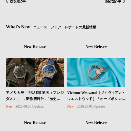
次の記事
前の記事
What's New
ニュース、フェア、レポートの最新情報
New Release
New Release
Vivienne Westwood（ヴィヴィアン・
アメリカ発「PRAESIDUS（プレジ
ウエストウッド）「オーブボタン」
ダス）」 - 新作腕時計 - "歴史を身
コレクションに、⽇本限定カラーの
に着ける“ -戦場を駆け抜けたWillys
New
2026.08.05 Update.
New
2026.08.06 Update.
ローズゴールドが登場
MBのボンネットと、 ノルマンディ
ー・ユタビーチの砂を文字盤に閉じ
New Release
New Release
込めた「A-11」コレクション2種類
が発売。