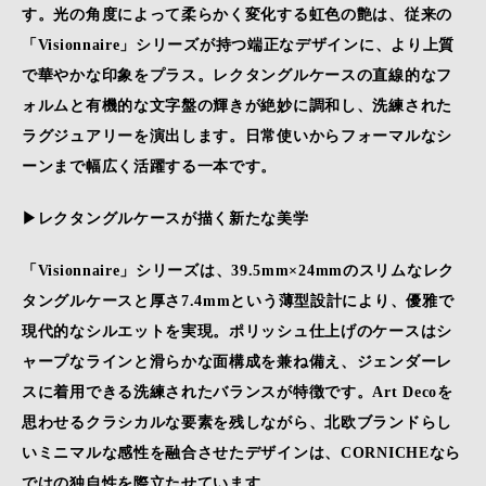
す。光の角度によって柔らかく変化する虹色の艶は、従来の
「Visionnaire」シリーズが持つ端正なデザインに、より上質
で華やかな印象をプラス。レクタングルケースの直線的なフ
ォルムと有機的な文字盤の輝きが絶妙に調和し、洗練された
ラグジュアリーを演出します。日常使いからフォーマルなシ
ーンまで幅広く活躍する一本です。
▶レクタングルケースが描く新たな美学
「Visionnaire」シリーズは、39.5mm×24mmのスリムなレク
タングルケースと厚さ7.4mmという薄型設計により、優雅で
現代的なシルエットを実現。ポリッシュ仕上げのケースはシ
ャープなラインと滑らかな面構成を兼ね備え、ジェンダーレ
スに着用できる洗練されたバランスが特徴です。Art Decoを
思わせるクラシカルな要素を残しながら、北欧ブランドらし
いミニマルな感性を融合させたデザインは、CORNICHEなら
ではの独自性を際立たせています。