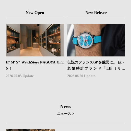
チ「Sector II Field Titanium」が登場
New Open
New Release
Hº M' S" WatchStore NAGOYA OPE
伝説のフランスGPを腕元に。 仏・
N！
老舗時計ブランド「LIP（リッ
プ）」、世界限定1,906本のクロノグ
2026.07.05 Update.
2026.06.26 Update.
ラフ『ラリー・メカ・クォーツ』を6
月26日（金）発売
News
ニュース >