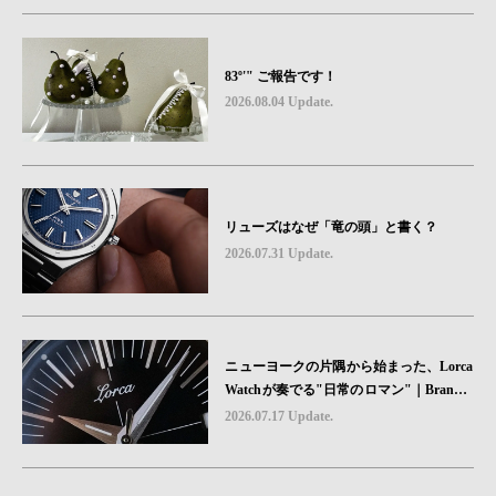
83º'" ご報告です！
2026.08.04 Update.
リューズはなぜ「竜の頭」と書く？
2026.07.31 Update.
ニューヨークの片隅から始まった、Lorca
Watchが奏でる"日常のロマン"｜Brand P
icks #08
2026.07.17 Update.