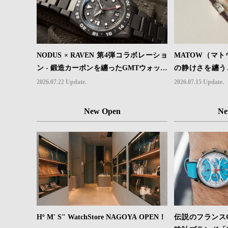
NODUS × RAVEN 第4弾コラボレーショ
MATOW（マトウ
ン - 鍛造カーボンを纏ったGMTウォッチ
の静けさを纏う
「TRAILTREKKER CARBON」が登場
ーモデル４型登
2026.07.22 Update.
2026.07.15 Update.
New Open
Ne
Hº M' S" WatchStore NAGOYA OPEN！
伝説のフランス