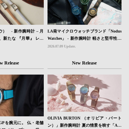
） - 新作腕時計 – 月
LA発マイクロウォッチブランド「Nodus
、新たな 『月華』 レザ
Watches」 - 新作腕時計 軽さと堅牢性を
場。
両立したフィールドウォッチ「Sector II
2026.07.09 Update.
Field Titanium」が登場
w Release
New Release
OLIVIA BURTON （オリビア・バート
GPを腕元に。 仏・老舗
ン）」新作腕時計 夏の情景を映す「Azu