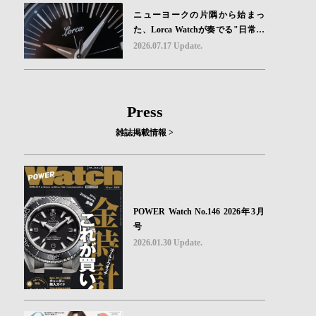
ニューヨークの片隅から始まっ
た、Lorca Watchが奏でる"日常の
ロマン"｜Brand Picks #08
2026.07.17 Update.
Press
雑誌掲載情報 >
POWER Watch No.146 2026年3月
号
2026.01.30 Update.