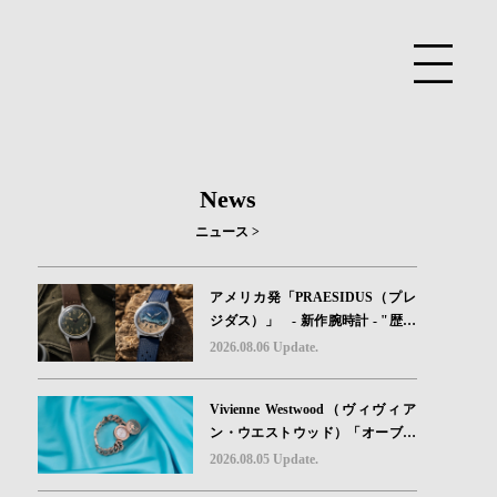
News
ニュース >
アメリカ発「PRAESIDUS（プレ
ジダス）」 - 新作腕時計 - "歴史
を身に着ける“ -戦場を駆け抜けた
2026.08.06 Update.
Willys MBのボンネットと、 ノル
マンディー・ユタビーチの砂を文
Vivienne Westwood（ヴィヴィア
字盤に閉じ込めた「A-11」コレク
ン・ウエストウッド）「オーブボ
ション2種類が発売。
タン」コレクションに、⽇本限定
2026.08.05 Update.
カラーのローズゴールドが登場