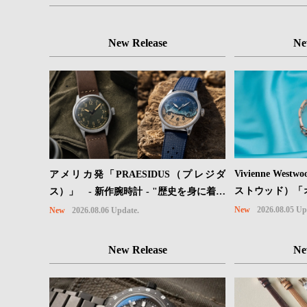
New Release
Ne
Vivienne We
アメリカ発「PRAESIDUS（プレジダ
ストウッド）「
ス）」 - 新作腕時計 - "歴史を身に着け
ョンに、⽇本限
る“ -戦場を駆け抜けたWillys MBのボン
New
2026.08.05 Up
New
2026.08.06 Update.
ドが登場
ネットと、 ノルマンディー・ユタビーチ
の砂を文字盤に閉じ込めた「A-11」コレ
New Release
Ne
クション2種類が発売。