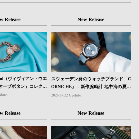
w Release
New Release
stwood（ヴィヴィアン・ウエ
スウェーデン発のウォッチブランド「C
オーブボタン」コレクシ
ORNICHE」 - 新作腕時計 地中海の夏を
定カラーのローズゴール
映す、爽やかなブルーダイヤル「Heritag
date.
2026.07.22 Update.
e Chronograph Visage Limited Edition」
発売
w Release
New Release