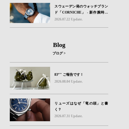
スウェーデン発のウォッチブラン
ド「CORNICHE」 - 新作腕時計
地中海の夏を映す、爽やかなブル
2026.07.22 Update.
ーダイヤル「Heritage Chronograp
h Visage Limited Edition」発売
Blog
ブログ >
83º'" ご報告です！
2026.08.04 Update.
リューズはなぜ「竜の頭」と書
く？
2026.07.31 Update.