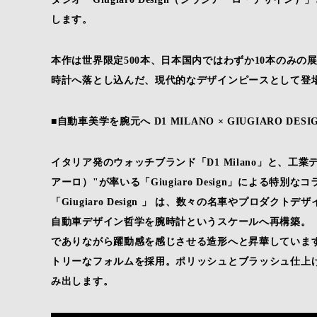
します。
本作は世界限定500本、日本国内ではわずか10本のみ
時計へ落とし込んだ、現代的なデザインピースとして登
■自動車美学を腕元へ D1 MILANO × GIUGIARO DE
イタリア発のウォッチブランド「D1 Milano」と、工業デザイ
アーロ）"が率いる「Giugiaro Design」による特
「Giugiaro Design 」 は、数々の名車やプロ
自動車デザイン哲学を腕時計というスケールへ再構築。
でありながら躍動感を感じさせる造形へと昇華しています
トリーなフォルムを採用。ポリッシュとブラッシュ仕上
み出します。