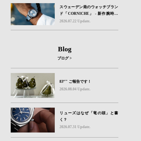
スウェーデン発のウォッチブラン
ド「CORNICHE」 - 新作腕時計
地中海の夏を映す、爽やかなブル
2026.07.22 Update.
ーダイヤル「Heritage Chronograp
h Visage Limited Edition」発売
Blog
ブログ >
83º'" ご報告です！
2026.08.04 Update.
リューズはなぜ「竜の頭」と書
く？
2026.07.31 Update.