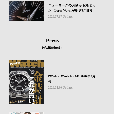
ニューヨークの片隅から始まっ
た、Lorca Watchが奏でる"日常の
ロマン"｜Brand Picks #08
2026.07.17 Update.
Press
雑誌掲載情報 >
POWER Watch No.146 2026年3月
号
2026.01.30 Update.