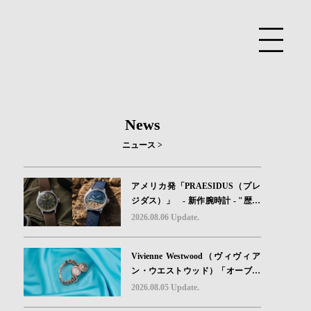
News
ニュース >
アメリカ発「PRAESIDUS（プレ
ジダス）」 - 新作腕時計 - "歴史
を身に着ける“ -戦場を駆け抜けた
2026.08.06 Update.
Willys MBのボンネットと、 ノル
マンディー・ユタビーチの砂を文
Vivienne Westwood（ヴィヴィア
字盤に閉じ込めた「A-11」コレク
ン・ウエストウッド）「オーブボ
ション2種類が発売。
タン」コレクションに、⽇本限定
2026.08.05 Update.
カラーのローズゴールドが登場