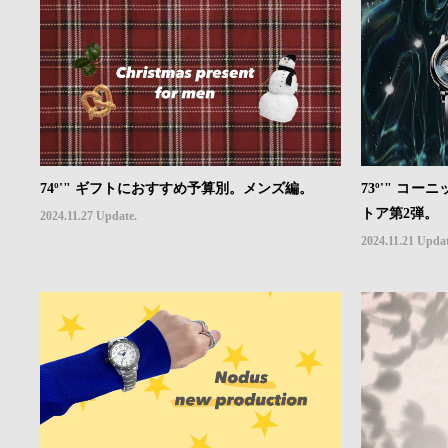
74º'" ギフトにおすすめ予算別。メンズ編。
73º'" コ
トア第2弾。
2024.11.27 Update.
2024.11.21 Updat