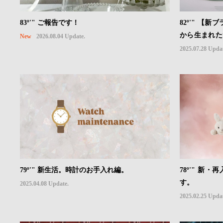
83º'" ご報告です！
82º'" 【
から生まれた
New
2026.08.04 Update.
陸。
2025.07.28 Upda
78º'" 
79º'" 新生活。時計のお手入れ編。
す。
2025.04.08 Update.
2025.02.25 Upda