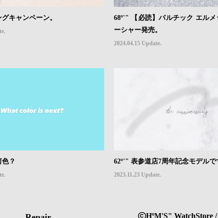
ッピングキャンペーン。
68º'" 【必読】バルチック エル
ーシャー発売。
te.
2024.04.15 Update.
は何色？
62º'" 表参道店7周年記念モデル
te.
2023.11.23 Update.
HºM'S" WatchStore /
Repair