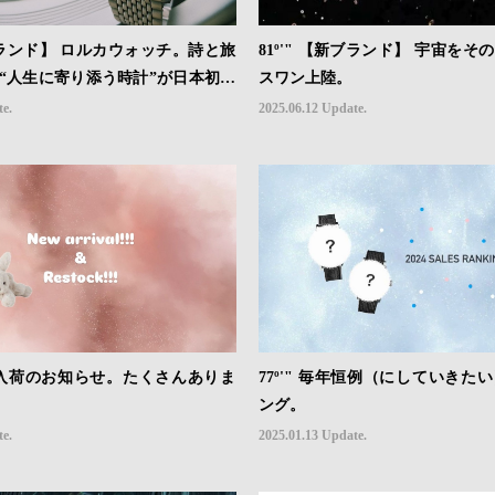
新ブランド】 ロルカウォッチ。詩と旅
81º'" 【新ブランド】 宇宙を
“人生に寄り添う時計”が日本初上
スワン上陸。
te.
2025.06.12 Update.
新・再入荷のお知らせ。たくさんありま
77º'" 毎年恒例（にしていきた
ング。
te.
2025.01.13 Update.