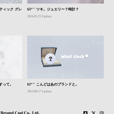
メティック グレ
65º'" ツキ。ジュエリー？時計？
2024.02.15 Update.
ですって。
61º'" こんどはあのブランドと。
2023.08.17 Update.
 Beyond Cool Co., Ltd.